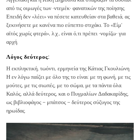
από τις οιμωγές των -ντεμέκ- φανατικών της ποίησης.
Επειδή δεν «λέει» να πέσετε κατευθείαν στα βαθειά, ας
ξεκινήσετε με κανένα πιο εύπεπτο στιχάκι. Το «Είμ’
αϊτός χωρίς φτερά», λ.χ., είναι ό,τι πρέπει -νομίζω- για
αρχή.
Λόγος δεύτερος:
Η εκπληκτική, τωόντι, ερμηνεία της Κάτιας Γκουλιώνη.
Η εν λόγω παίζει με όλο της το είναι: με τη φωνή, με τις
μούτες, με τις σιωπές, με το σώμα, με τα πάντα όλα.
Καλός, αλλά δεύτερος, και ο Πυγμαλίων Δαδακαρίδης,
ως βιβλιοφάγος – μπάτσος – δεύτερος σύζυγος της
ηρωίδας.