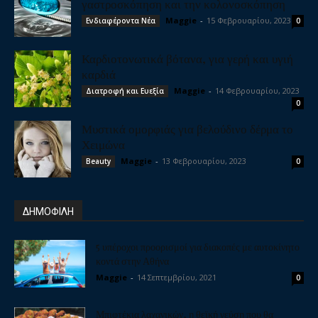
γαστροσκόπηση και την κολονοσκόπηση
Maggie
-
15 Φεβρουαρίου, 2023
Ενδιαφέροντα Νέα
0
Καρδιοτονωτικά βότανα, για γερή και υγιή
καρδιά
Maggie
-
14 Φεβρουαρίου, 2023
Διατροφή και Ευεξία
0
Μυστικά ομορφιάς για βελούδινο δέρμα το
Χειμώνα
Maggie
-
13 Φεβρουαρίου, 2023
Beauty
0
ΔΗΜΟΦΙΛΗ
5 υπέροχοι προορισμοί για διακοπές με αυτοκίνητο
κοντά στην Αθήνα
Maggie
-
14 Σεπτεμβρίου, 2021
0
Μπιφτέκια λαχανικών, η θεϊκή γεύση που θα