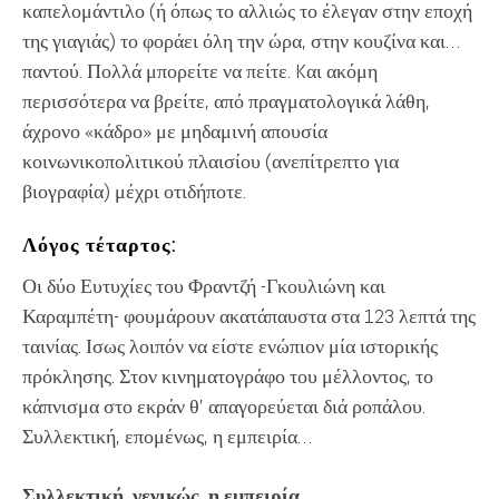
καπελομάντιλο (ή όπως το αλλιώς το έλεγαν στην εποχή
της γιαγιάς) το φοράει όλη την ώρα, στην κουζίνα και…
παντού. Πολλά μπορείτε να πείτε. Kαι ακόμη
περισσότερα να βρείτε, από πραγματολογικά λάθη,
άχρονο «κάδρο» με μηδαμινή απουσία
κοινωνικοπολιτικού πλαισίου (ανεπίτρεπτο για
βιογραφία) μέχρι οτιδήποτε.
Λόγος τέταρτος:
Οι δύο Ευτυχίες του Φραντζή -Γκουλιώνη και
Καραμπέτη- φουμάρουν ακατάπαυστα στα 123 λεπτά της
ταινίας. Ισως λοιπόν να είστε ενώπιον μία ιστορικής
πρόκλησης. Στον κινηματογράφο του μέλλοντος, το
κάπνισμα στο εκράν θ’ απαγορεύεται διά ροπάλου.
Συλλεκτική, επομένως, η εμπειρία…
Συλλεκτική, γενικώς, η εμπειρία…