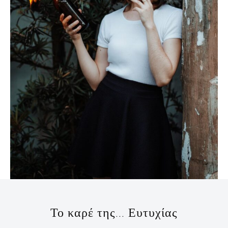
Το καρέ της… Ευτυχίας