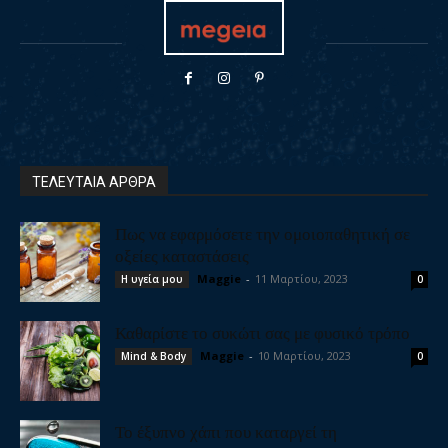
ΤΕΛΕΥΤΑΙΑ ΑΡΘΡΑ
Πως να εφαρμόσετε την ομοιοπαθητική σε
οξείες καταστάσεις
Maggie
-
11 Μαρτίου, 2023
Η υγεία μου
0
Καθαρίστε το συκώτι σας με φυσικό τρόπο
Maggie
-
10 Μαρτίου, 2023
Mind & Body
0
Το έξυπνο χάπι που καταργεί τη