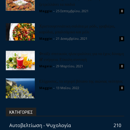
ξετρελλάνει τα παιδιά
Maggie
-
25 Σεπτεμβρίου, 2021
0
Χριστουγεννιάτικη σαλάτα με ρόδι, γραβιέρα,
καρύδια, μπαλσάμικο και μέλι
Maggie
-
21 Δεκεμβρίου, 2021
0
Φτιάξε σπιτικούς ηλεκτρολύτες για να έχεις δύναμη
& ενέργεια. Εύκολη συνταγή
Megeia
-
29 Μαρτίου, 2021
0
Ελίχρυσος, το ισχυρό βότανο της αιώνιας νεότητας
Maggie
-
13 Μαΐου, 2022
0
ΚΑΤΗΓΟΡΙΕΣ
Αυτοβελτίωση - Ψυχολογία
210