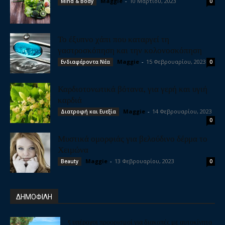
Maggie
-
10 Μαρτίου, 2023
Mind & Body
0
Το έξυπνο χάπι που καταργεί τη
γαστροσκόπηση και την κολονοσκόπηση
Maggie
-
15 Φεβρουαρίου, 2023
Ενδιαφέροντα Νέα
0
Καρδιοτονωτικά βότανα, για γερή και υγιή
καρδιά
Maggie
-
14 Φεβρουαρίου, 2023
Διατροφή και Ευεξία
0
Μυστικά ομορφιάς για βελούδινο δέρμα το
Χειμώνα
Maggie
-
13 Φεβρουαρίου, 2023
Beauty
0
ΔΗΜΟΦΙΛΗ
5 υπέροχοι προορισμοί για διακοπές με αυτοκίνητο