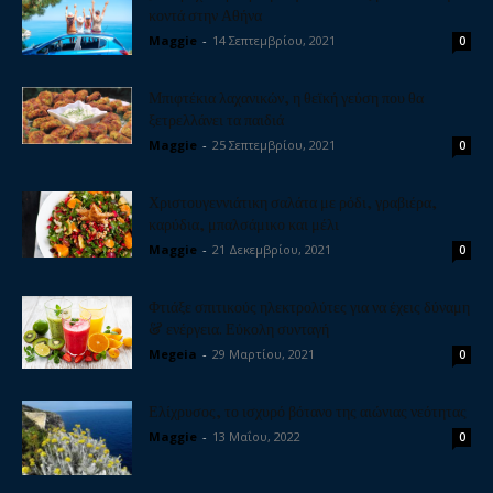
κοντά στην Αθήνα
Maggie
-
14 Σεπτεμβρίου, 2021
0
Μπιφτέκια λαχανικών, η θεϊκή γεύση που θα
ξετρελλάνει τα παιδιά
Maggie
-
25 Σεπτεμβρίου, 2021
0
Χριστουγεννιάτικη σαλάτα με ρόδι, γραβιέρα,
καρύδια, μπαλσάμικο και μέλι
Maggie
-
21 Δεκεμβρίου, 2021
0
Φτιάξε σπιτικούς ηλεκτρολύτες για να έχεις δύναμη
& ενέργεια. Εύκολη συνταγή
Megeia
-
29 Μαρτίου, 2021
0
Ελίχρυσος, το ισχυρό βότανο της αιώνιας νεότητας
Maggie
-
13 Μαΐου, 2022
0