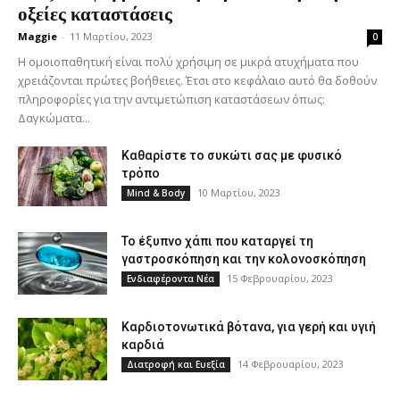
οξείες καταστάσεις
Maggie
-
11 Μαρτίου, 2023
0
Η ομοιοπαθητική είναι πολύ χρήσιμη σε μικρά ατυχήματα που
χρειάζονται πρώτες βοήθειες. Έτσι στο κεφάλαιο αυτό θα δοθούν
πληροφορίες για την αντιμετώπιση καταστάσεων όπως:
Δαγκώματα...
Καθαρίστε το συκώτι σας με φυσικό
τρόπο
10 Μαρτίου, 2023
Mind & Body
Το έξυπνο χάπι που καταργεί τη
γαστροσκόπηση και την κολονοσκόπηση
15 Φεβρουαρίου, 2023
Ενδιαφέροντα Νέα
Καρδιοτονωτικά βότανα, για γερή και υγιή
καρδιά
14 Φεβρουαρίου, 2023
Διατροφή και Ευεξία