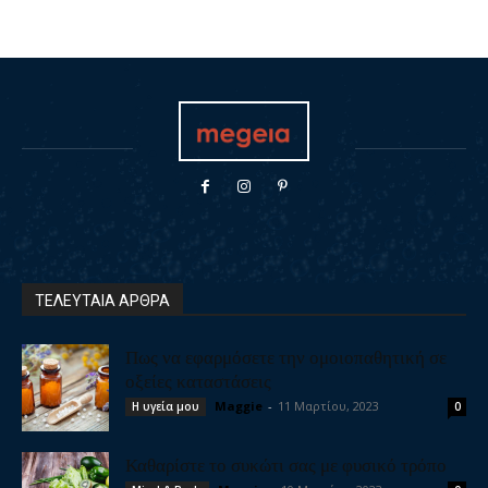
ΤΕΛΕΥΤΑΙΑ ΑΡΘΡΑ
Πως να εφαρμόσετε την ομοιοπαθητική σε
οξείες καταστάσεις
Maggie
-
11 Μαρτίου, 2023
Η υγεία μου
0
Καθαρίστε το συκώτι σας με φυσικό τρόπο