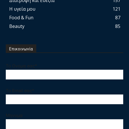
Διατροφή και Ευεξία
157
Η υγεία μου
121
Food & Fun
87
Beauty
85
Επικοινωνία
Το Ονομα σας*
Το Email σας*
Μηνυμα