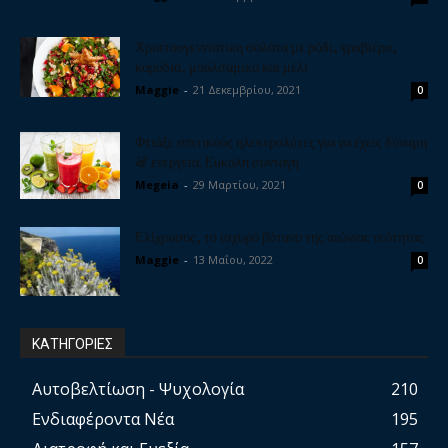
Χριστουγεννιάτικη σαλάτα με ρόδι, γραβιέρα,
καρύδια, μπαλσάμικο και μέλι
Maggie
-
21 Δεκεμβρίου, 2021
0
Φτιάξε σπιτικούς ηλεκτρολύτες για να έχεις δύναμη
& ενέργεια. Εύκολη συνταγή
Megeia
-
29 Μαρτίου, 2021
0
Ελίχρυσος, το ισχυρό βότανο της αιώνιας νεότητας
Maggie
-
13 Μαΐου, 2022
0
ΚΑΤΗΓΟΡΙΕΣ
Αυτοβελτίωση - Ψυχολογία
210
Ενδιαφέροντα Νέα
195