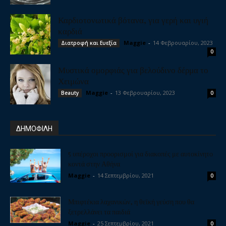
Καρδιοτονωτικά βότανα, για γερή και υγιή
καρδιά
Maggie
-
14 Φεβρουαρίου, 2023
Διατροφή και Ευεξία
0
Μυστικά ομορφιάς για βελούδινο δέρμα το
Χειμώνα
Maggie
-
13 Φεβρουαρίου, 2023
Beauty
0
ΔΗΜΟΦΙΛΗ
5 υπέροχοι προορισμοί για διακοπές με αυτοκίνητο
κοντά στην Αθήνα
Maggie
-
14 Σεπτεμβρίου, 2021
0
Μπιφτέκια λαχανικών, η θεϊκή γεύση που θα
ξετρελλάνει τα παιδιά
Maggie
-
25 Σεπτεμβρίου, 2021
0