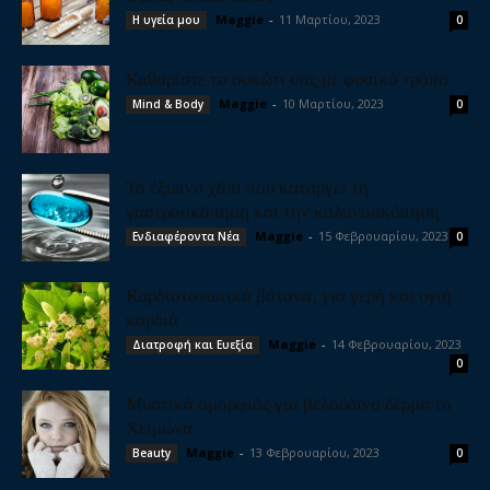
Maggie
-
11 Μαρτίου, 2023
Η υγεία μου
0
Καθαρίστε το συκώτι σας με φυσικό τρόπο
Maggie
-
10 Μαρτίου, 2023
Mind & Body
0
Το έξυπνο χάπι που καταργεί τη
γαστροσκόπηση και την κολονοσκόπηση
Maggie
-
15 Φεβρουαρίου, 2023
Ενδιαφέροντα Νέα
0
Καρδιοτονωτικά βότανα, για γερή και υγιή
καρδιά
Maggie
-
14 Φεβρουαρίου, 2023
Διατροφή και Ευεξία
0
Μυστικά ομορφιάς για βελούδινο δέρμα το
Χειμώνα
Maggie
-
13 Φεβρουαρίου, 2023
Beauty
0