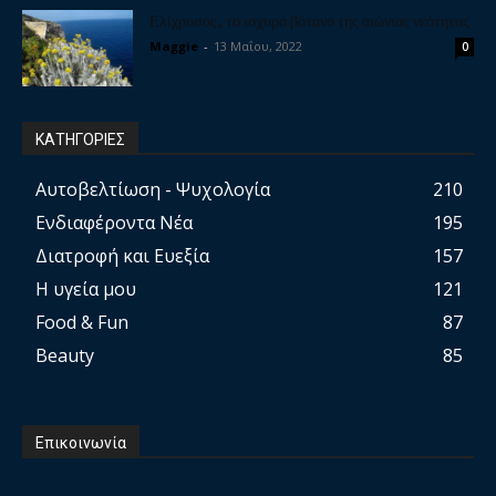
Ελίχρυσος, το ισχυρό βότανο της αιώνιας νεότητας
Maggie
-
13 Μαΐου, 2022
0
ΚΑΤΗΓΟΡΙΕΣ
Αυτοβελτίωση - Ψυχολογία
210
Ενδιαφέροντα Νέα
195
Διατροφή και Ευεξία
157
Η υγεία μου
121
Food & Fun
87
Beauty
85
Επικοινωνία