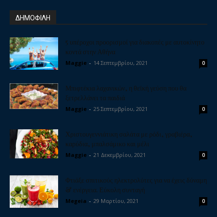
ΔΗΜΟΦΙΛΗ
5 υπέροχοι προορισμοί για διακοπές με αυτοκίνητο
κοντά στην Αθήνα
Maggie
-
14 Σεπτεμβρίου, 2021
0
Μπιφτέκια λαχανικών, η θεϊκή γεύση που θα
ξετρελλάνει τα παιδιά
Maggie
-
25 Σεπτεμβρίου, 2021
0
Χριστουγεννιάτικη σαλάτα με ρόδι, γραβιέρα,
καρύδια, μπαλσάμικο και μέλι
Maggie
-
21 Δεκεμβρίου, 2021
0
Φτιάξε σπιτικούς ηλεκτρολύτες για να έχεις δύναμη
& ενέργεια. Εύκολη συνταγή
Megeia
-
29 Μαρτίου, 2021
0