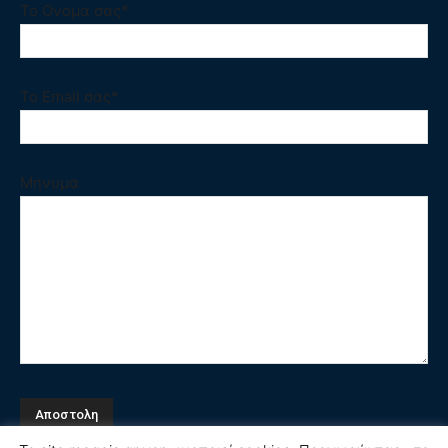
Το Ονομα σας*
Το Email σας*
Μηνυμα