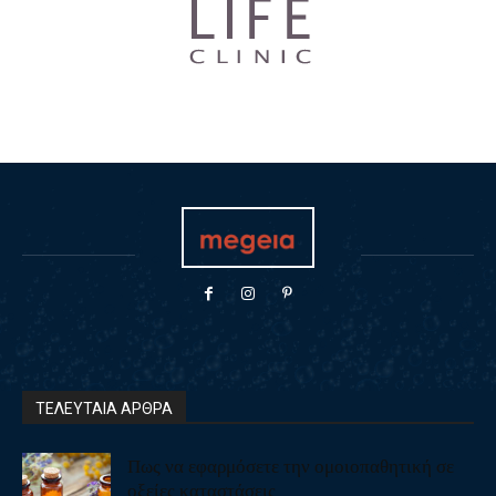
ΤΕΛΕΥΤΑΙΑ ΑΡΘΡΑ
Πως να εφαρμόσετε την ομοιοπαθητική σε
οξείες καταστάσεις