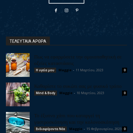
ΤΕΛΕΥΤΑΙΑ ΑΡΘΡΑ
Πως να εφαρμόσετε την ομοιοπαθητική σε
οξείες καταστάσεις
Maggie
-
11 Μαρτίου, 2023
Η υγεία μου
0
Καθαρίστε το συκώτι σας με φυσικό τρόπο
Maggie
-
10 Μαρτίου, 2023
Mind & Body
0
Το έξυπνο χάπι που καταργεί τη
γαστροσκόπηση και την κολονοσκόπηση
Maggie
-
15 Φεβρουαρίου, 2023
Ενδιαφέροντα Νέα
0