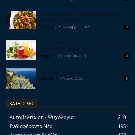
Χριστουγεννιάτικη σαλάτα με ρόδι, γραβιέρα,
καρύδια, μπαλσάμικο και μέλι
Maggie
-
21 Δεκεμβρίου, 2021
0
Φτιάξε σπιτικούς ηλεκτρολύτες για να έχεις δύναμη
& ενέργεια. Εύκολη συνταγή
Megeia
-
29 Μαρτίου, 2021
0
Ελίχρυσος, το ισχυρό βότανο της αιώνιας νεότητας
Maggie
-
13 Μαΐου, 2022
0
ΚΑΤΗΓΟΡΙΕΣ
Αυτοβελτίωση - Ψυχολογία
210
Ενδιαφέροντα Νέα
195