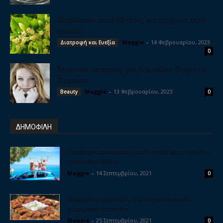
Καρδιοτονωτικά βότανα, για γερή και υγιή
καρδιά
Maggie
-
14 Φεβρουαρίου, 2023
Διατροφή και Ευεξία
0
Μυστικά ομορφιάς για βελούδινο δέρμα το
Χειμώνα
Maggie
-
13 Φεβρουαρίου, 2023
Beauty
0
ΔΗΜΟΦΙΛΗ
5 υπέροχοι προορισμοί για διακοπές με αυτοκίνητο
κοντά στην Αθήνα
Maggie
-
14 Σεπτεμβρίου, 2021
0
Μπιφτέκια λαχανικών, η θεϊκή γεύση που θα
ξετρελλάνει τα παιδιά
Maggie
-
25 Σεπτεμβρίου, 2021
0