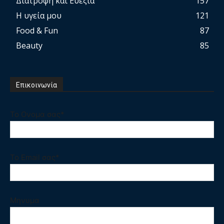
Διατροφή και Ευεξία
157
Η υγεία μου
121
Food & Fun
87
Beauty
85
Επικοινωνία
Το Ονομα σας*
Το Email σας*
Μηνυμα