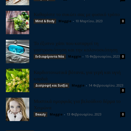
Καθαρίστε το συκώτι σας με φυσικό τρόπο
Maggie
-
10 Μαρτίου, 2023
Mind & Body
0
Το έξυπνο χάπι που καταργεί τη
γαστροσκόπηση και την κολονοσκόπηση
Maggie
-
15 Φεβρουαρίου, 2023
Ενδιαφέροντα Νέα
0
Καρδιοτονωτικά βότανα, για γερή και υγιή
καρδιά
Maggie
-
14 Φεβρουαρίου, 2023
Διατροφή και Ευεξία
0
Μυστικά ομορφιάς για βελούδινο δέρμα το
Χειμώνα
Maggie
-
13 Φεβρουαρίου, 2023
Beauty
0