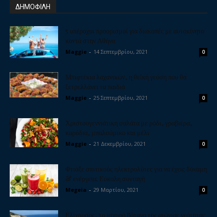
ΔΗΜΟΦΙΛΗ
5 υπέροχοι προορισμοί για διακοπές με αυτοκίνητο
κοντά στην Αθήνα
Maggie
-
14 Σεπτεμβρίου, 2021
0
Μπιφτέκια λαχανικών, η θεϊκή γεύση που θα
ξετρελλάνει τα παιδιά
Maggie
-
25 Σεπτεμβρίου, 2021
0
Χριστουγεννιάτικη σαλάτα με ρόδι, γραβιέρα,
καρύδια, μπαλσάμικο και μέλι
Maggie
-
21 Δεκεμβρίου, 2021
0
Φτιάξε σπιτικούς ηλεκτρολύτες για να έχεις δύναμη
& ενέργεια. Εύκολη συνταγή
Megeia
-
29 Μαρτίου, 2021
0
Ελίχρυσος, το ισχυρό βότανο της αιώνιας νεότητας