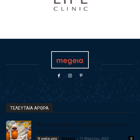
ΤΕΛΕΥΤΑΙΑ ΑΡΘΡΑ
Πως να εφαρμόσετε την ομοιοπαθητική σε
οξείες καταστάσεις
Maggie
-
11 Μαρτίου, 2023
Η υγεία μου
0