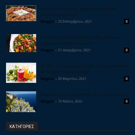
Μπιφτέκια λαχανικών, η θεϊκή γεύση που θα
ξετρελλάνει τα παιδιά
Maggie
-
25 Σεπτεμβρίου, 2021
0
Χριστουγεννιάτικη σαλάτα με ρόδι, γραβιέρα,
καρύδια, μπαλσάμικο και μέλι
Maggie
-
21 Δεκεμβρίου, 2021
0
Φτιάξε σπιτικούς ηλεκτρολύτες για να έχεις δύναμη
& ενέργεια. Εύκολη συνταγή
Megeia
-
29 Μαρτίου, 2021
0
Ελίχρυσος, το ισχυρό βότανο της αιώνιας νεότητας
Maggie
-
13 Μαΐου, 2022
0
ΚΑΤΗΓΟΡΙΕΣ