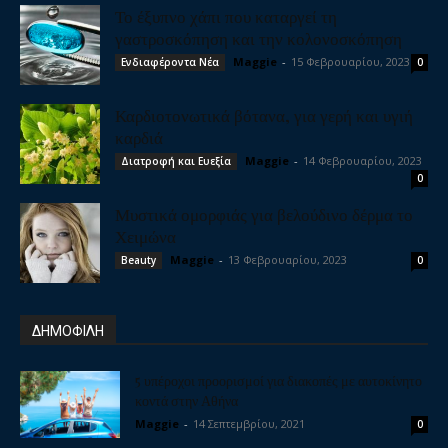
Το έξυπνο χάπι που καταργεί τη
γαστροσκόπηση και την κολονοσκόπηση
Maggie
-
15 Φεβρουαρίου, 2023
Ενδιαφέροντα Νέα
0
Καρδιοτονωτικά βότανα, για γερή και υγιή
καρδιά
Maggie
-
14 Φεβρουαρίου, 2023
Διατροφή και Ευεξία
0
Μυστικά ομορφιάς για βελούδινο δέρμα το
Χειμώνα
Maggie
-
13 Φεβρουαρίου, 2023
Beauty
0
ΔΗΜΟΦΙΛΗ
5 υπέροχοι προορισμοί για διακοπές με αυτοκίνητο
κοντά στην Αθήνα
Maggie
-
14 Σεπτεμβρίου, 2021
0