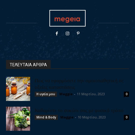
ΤΕΛΕΥΤΑΙΑ ΑΡΘΡΑ
Πως να εφαρμόσετε την ομοιοπαθητική σε
οξείες καταστάσεις
Maggie
-
11 Μαρτίου, 2023
Η υγεία μου
0
Καθαρίστε το συκώτι σας με φυσικό τρόπο
Maggie
-
10 Μαρτίου, 2023
Mind & Body
0