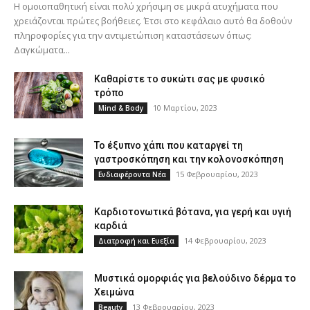
Η ομοιοπαθητική είναι πολύ χρήσιμη σε μικρά ατυχήματα που
χρειάζονται πρώτες βοήθειες. Έτσι στο κεφάλαιο αυτό θα δοθούν
πληροφορίες για την αντιμετώπιση καταστάσεων όπως:
Δαγκώματα...
Καθαρίστε το συκώτι σας με φυσικό
τρόπο
10 Μαρτίου, 2023
Mind & Body
Το έξυπνο χάπι που καταργεί τη
γαστροσκόπηση και την κολονοσκόπηση
15 Φεβρουαρίου, 2023
Ενδιαφέροντα Νέα
Καρδιοτονωτικά βότανα, για γερή και υγιή
καρδιά
14 Φεβρουαρίου, 2023
Διατροφή και Ευεξία
Μυστικά ομορφιάς για βελούδινο δέρμα το
Χειμώνα
13 Φεβρουαρίου, 2023
Beauty