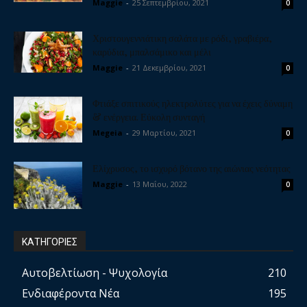
Maggie
-
25 Σεπτεμβρίου, 2021
0
Χριστουγεννιάτικη σαλάτα με ρόδι, γραβιέρα,
καρύδια, μπαλσάμικο και μέλι
Maggie
-
21 Δεκεμβρίου, 2021
0
Φτιάξε σπιτικούς ηλεκτρολύτες για να έχεις δύναμη
& ενέργεια. Εύκολη συνταγή
Megeia
-
29 Μαρτίου, 2021
0
Ελίχρυσος, το ισχυρό βότανο της αιώνιας νεότητας
Maggie
-
13 Μαΐου, 2022
0
ΚΑΤΗΓΟΡΙΕΣ
Αυτοβελτίωση - Ψυχολογία
210
Ενδιαφέροντα Νέα
195