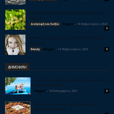
Καρδιοτονωτικά βότανα, για γερή και υγιή
καρδιά
Maggie
-
14 Φεβρουαρίου, 2023
Διατροφή και Ευεξία
0
Μυστικά ομορφιάς για βελούδινο δέρμα το
Χειμώνα
Maggie
-
13 Φεβρουαρίου, 2023
Beauty
0
ΔΗΜΟΦΙΛΗ
5 υπέροχοι προορισμοί για διακοπές με αυτοκίνητο
κοντά στην Αθήνα
Maggie
-
14 Σεπτεμβρίου, 2021
0
Μπιφτέκια λαχανικών, η θεϊκή γεύση που θα
ξετρελλάνει τα παιδιά