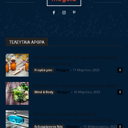
ΤΕΛΕΥΤΑΙΑ ΑΡΘΡΑ
Πως να εφαρμόσετε την ομοιοπαθητική σε
οξείες καταστάσεις
Maggie
-
11 Μαρτίου, 2023
Η υγεία μου
0
Καθαρίστε το συκώτι σας με φυσικό τρόπο
Maggie
-
10 Μαρτίου, 2023
Mind & Body
0
Το έξυπνο χάπι που καταργεί τη
γαστροσκόπηση και την κολονοσκόπηση
Maggie
-
15 Φεβρουαρίου, 2023
Ενδιαφέροντα Νέα
0