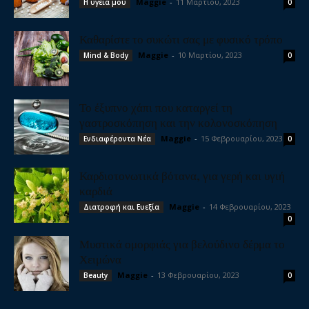
Maggie
-
11 Μαρτίου, 2023
Η υγεία μου
0
Καθαρίστε το συκώτι σας με φυσικό τρόπο
Maggie
-
10 Μαρτίου, 2023
Mind & Body
0
Το έξυπνο χάπι που καταργεί τη
γαστροσκόπηση και την κολονοσκόπηση
Maggie
-
15 Φεβρουαρίου, 2023
Ενδιαφέροντα Νέα
0
Καρδιοτονωτικά βότανα, για γερή και υγιή
καρδιά
Maggie
-
14 Φεβρουαρίου, 2023
Διατροφή και Ευεξία
0
Μυστικά ομορφιάς για βελούδινο δέρμα το
Χειμώνα
Maggie
-
13 Φεβρουαρίου, 2023
Beauty
0