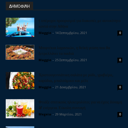
ΔΗΜΟΦΙΛΗ
5 υπέροχοι προορισμοί για διακοπές με αυτοκίνητο
κοντά στην Αθήνα
Maggie
-
14 Σεπτεμβρίου, 2021
0
Μπιφτέκια λαχανικών, η θεϊκή γεύση που θα
ξετρελλάνει τα παιδιά
Maggie
-
25 Σεπτεμβρίου, 2021
0
Χριστουγεννιάτικη σαλάτα με ρόδι, γραβιέρα,
καρύδια, μπαλσάμικο και μέλι
Maggie
-
21 Δεκεμβρίου, 2021
0
Φτιάξε σπιτικούς ηλεκτρολύτες για να έχεις δύναμη
& ενέργεια. Εύκολη συνταγή
Megeia
-
29 Μαρτίου, 2021
0