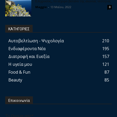
Ελίχρυσος, το ισχυρό βότανο της αιώνιας νεότητας
Maggie
-
13 Μαΐου, 2022
0
ΚΑΤΗΓΟΡΙΕΣ
Αυτοβελτίωση - Ψυχολογία
210
Ενδιαφέροντα Νέα
195
Διατροφή και Ευεξία
157
Η υγεία μου
121
Food & Fun
87
Beauty
85
Επικοινωνία
Το Ονομα σας*