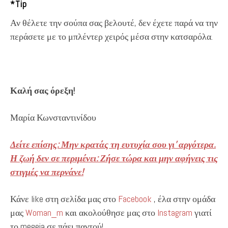
*Tip
Αν θέλετε την σούπα σας βελουτέ, δεν έχετε παρά να την
περάσετε με το μπλέντερ χειρός μέσα στην κατσαρόλα.
Καλή σας όρεξη!
Μαρία Κωνσταντινίδου
Δείτε επίσης: Μην κρατάς τη ευτυχία σου γι’ αργότερα.
Η ζωή δεν σε περιμένει: Ζήσε τώρα και μην αφήνεις τις
στιγμές να περνάνε!
Κάνε like στη σελίδα μας στο
Facebook
, έλα στην ομάδα
μας
Woman_m
και ακολούθησε μας στο
Instagram
γιατί
το megeia σε πάει παντού!