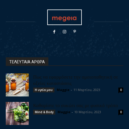
ΤΕΛΕΥΤΑΙΑ ΑΡΘΡΑ
Πως να εφαρμόσετε την ομοιοπαθητική σε
οξείες καταστάσεις
Maggie
-
11 Μαρτίου, 2023
Η υγεία μου
0
Καθαρίστε το συκώτι σας με φυσικό τρόπο
Maggie
-
10 Μαρτίου, 2023
Mind & Body
0