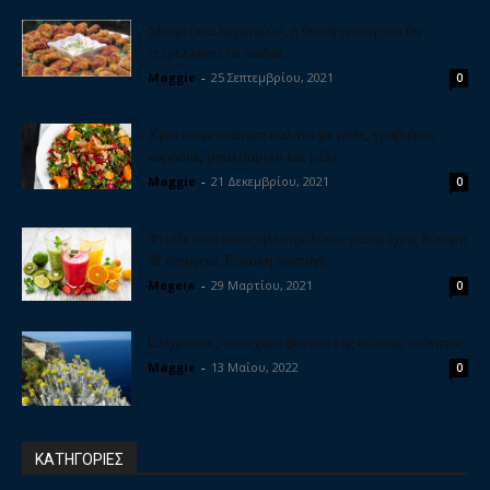
Μπιφτέκια λαχανικών, η θεϊκή γεύση που θα
ξετρελλάνει τα παιδιά
Maggie
-
25 Σεπτεμβρίου, 2021
0
Χριστουγεννιάτικη σαλάτα με ρόδι, γραβιέρα,
καρύδια, μπαλσάμικο και μέλι
Maggie
-
21 Δεκεμβρίου, 2021
0
Φτιάξε σπιτικούς ηλεκτρολύτες για να έχεις δύναμη
& ενέργεια. Εύκολη συνταγή
Megeia
-
29 Μαρτίου, 2021
0
Ελίχρυσος, το ισχυρό βότανο της αιώνιας νεότητας
Maggie
-
13 Μαΐου, 2022
0
ΚΑΤΗΓΟΡΙΕΣ