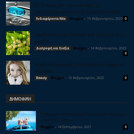
Το έξυπνο χάπι που καταργεί τη
γαστροσκόπηση και την κολονοσκόπηση
Maggie
-
15 Φεβρουαρίου, 2023
Ενδιαφέροντα Νέα
0
Καρδιοτονωτικά βότανα, για γερή και υγιή
καρδιά
Maggie
-
14 Φεβρουαρίου, 2023
Διατροφή και Ευεξία
0
Μυστικά ομορφιάς για βελούδινο δέρμα το
Χειμώνα
Maggie
-
13 Φεβρουαρίου, 2023
Beauty
0
ΔΗΜΟΦΙΛΗ
5 υπέροχοι προορισμοί για διακοπές με αυτοκίνητο
κοντά στην Αθήνα
Maggie
-
14 Σεπτεμβρίου, 2021
0