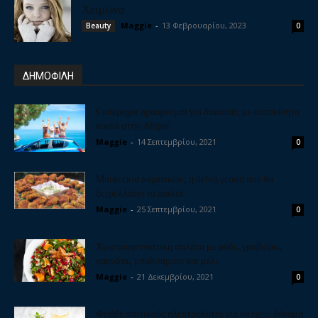
Χειμώνα
Maggie
-
13 Φεβρουαρίου, 2023
Beauty
0
ΔΗΜΟΦΙΛΗ
5 υπέροχοι προορισμοί για διακοπές με αυτοκίνητο
κοντά στην Αθήνα
Maggie
-
14 Σεπτεμβρίου, 2021
0
Μπιφτέκια λαχανικών, η θεϊκή γεύση που θα
ξετρελλάνει τα παιδιά
Maggie
-
25 Σεπτεμβρίου, 2021
0
Χριστουγεννιάτικη σαλάτα με ρόδι, γραβιέρα,
καρύδια, μπαλσάμικο και μέλι
Maggie
-
21 Δεκεμβρίου, 2021
0
Φτιάξε σπιτικούς ηλεκτρολύτες για να έχεις δύναμη