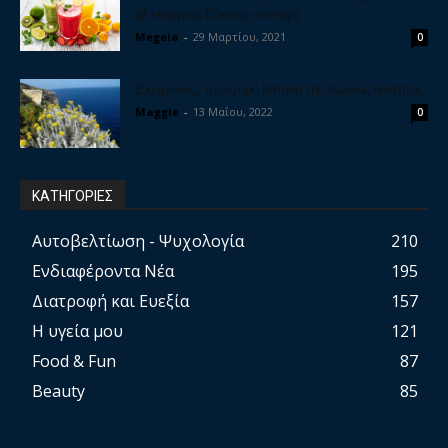
& ενέργεια. Εύκολη συνταγή
Megeia
-
29 Μαρτίου, 2021
0
Ελίχρυσος, το ισχυρό βότανο της αιώνιας νεότητας
Maggie
-
13 Μαΐου, 2022
0
ΚΑΤΗΓΟΡΙΕΣ
Αυτοβελτίωση - Ψυχολογία
210
Ενδιαφέροντα Νέα
195
Διατροφή και Ευεξία
157
Η υγεία μου
121
Food & Fun
87
Beauty
85