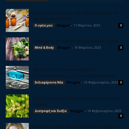
Πως να εφαρμόσετε την ομοιοπαθητική σε
οξείες καταστάσεις
Maggie
-
11 Μαρτίου, 2023
Η υγεία μου
0
Καθαρίστε το συκώτι σας με φυσικό τρόπο
Maggie
-
10 Μαρτίου, 2023
Mind & Body
0
Το έξυπνο χάπι που καταργεί τη
γαστροσκόπηση και την κολονοσκόπηση
Maggie
-
15 Φεβρουαρίου, 2023
Ενδιαφέροντα Νέα
0
Καρδιοτονωτικά βότανα, για γερή και υγιή
καρδιά
Maggie
-
14 Φεβρουαρίου, 2023
Διατροφή και Ευεξία
0
Μυστικά ομορφιάς για βελούδινο δέρμα το