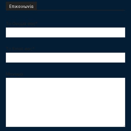
Επικοινωνία
Το Ονομα σας*
Το Email σας*
Μηνυμα