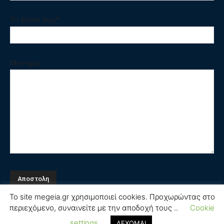
Το Email σας*
Μηνυμα
Το site megeia.gr χρησιμοποιεί cookies. Προχωρώντας στο
περιεχόμενο, συναινείτε με την αποδοχή τους ..
Cookie
Όροι και Προϋποθέσεις
settings
ΔΕΧΟΜΑΙ