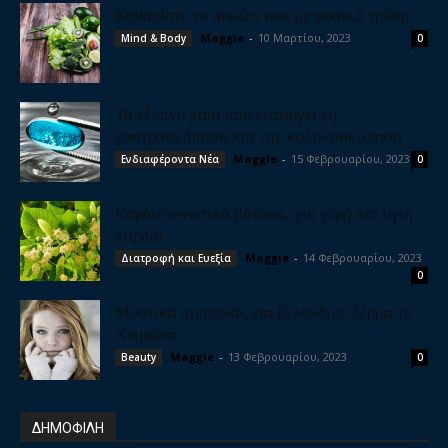
Καθαρίστε το συκώτι σας με φυσικό τρόπο
Maggie
-
10 Μαρτίου, 2023
Mind & Body
0
Το έξυπνο χάπι που καταργεί τη
γαστροσκόπηση και την κολονοσκόπηση
Maggie
-
15 Φεβρουαρίου, 2023
Ενδιαφέροντα Νέα
0
Καρδιοτονωτικά βότανα, για γερή και υγιή
καρδιά
Maggie
-
14 Φεβρουαρίου, 2023
Διατροφή και Ευεξία
0
Μυστικά ομορφιάς για βελούδινο δέρμα το
Χειμώνα
Maggie
-
13 Φεβρουαρίου, 2023
Beauty
0
ΔΗΜΟΦΙΛΗ