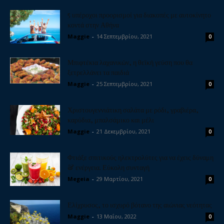
5 υπέροχοι προορισμοί για διακοπές με αυτοκίνητο
κοντά στην Αθήνα
Maggie
-
14 Σεπτεμβρίου, 2021
0
Μπιφτέκια λαχανικών, η θεϊκή γεύση που θα
ξετρελλάνει τα παιδιά
Maggie
-
25 Σεπτεμβρίου, 2021
0
Χριστουγεννιάτικη σαλάτα με ρόδι, γραβιέρα,
καρύδια, μπαλσάμικο και μέλι
Maggie
-
21 Δεκεμβρίου, 2021
0
Φτιάξε σπιτικούς ηλεκτρολύτες για να έχεις δύναμη
& ενέργεια. Εύκολη συνταγή
Megeia
-
29 Μαρτίου, 2021
0
Ελίχρυσος, το ισχυρό βότανο της αιώνιας νεότητας
Maggie
-
13 Μαΐου, 2022
0