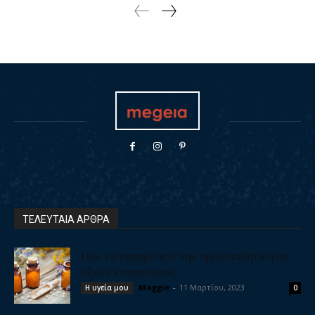
ΤΕΛΕΥΤΑΙΑ ΑΡΘΡΑ
Πως να εφαρμόσετε την ομοιοπαθητική σε
οξείες καταστάσεις
Maggie
-
11 Μαρτίου, 2023
Η υγεία μου
0