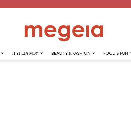
Η ΥΓΕΊΑ ΜΟΥ
BEAUTY & FASHION
FOOD & FUN
megeia.gr