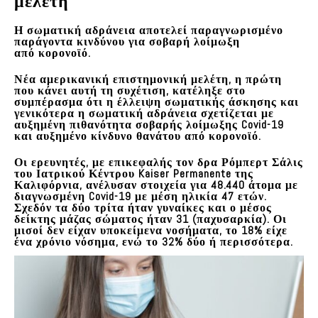
μελέτη
Η σωματική αδράνεια αποτελεί παραγνωρισμένο
παράγοντα κινδύνου για σοβαρή λοίμωξη
από κορονοϊό.
Νέα αμερικανική επιστημονική μελέτη
, η πρώτη
που κάνει αυτή τη συχέτιση, κατέληξε στο
συμπέρασμα ότι η έλλειψη σωματικής άσκησης και
γενικότερα η σωματική αδράνεια σχετίζεται με
αυξημένη πιθανότητα σοβαρής λοίμωξης Covid-19
και αυξημένο κίνδυνο θανάτου από κορονοϊό.
Οι ερευνητές, με επικεφαλής τον δρα Ρόμπερτ Σάλις
του Ιατρικού Κέντρου Kaiser Permanente της
Καλιφόρνια, ανέλυσαν στοιχεία για 48.440 άτομα με
διαγνωσμένη Covid-19 με μέση ηλικία 47 ετών.
Σχεδόν τα δύο τρίτα ήταν γυναίκες και ο μέσος
δείκτης μάζας σώματος ήταν 31 (παχυσαρκία).
Οι
μισοί δεν είχαν υποκείμενα νοσήματ
α, το 18% είχε
ένα χρόνιο νόσημα, ενώ το 32% δύο ή περισσότερα.