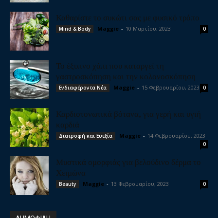
Καθαρίστε το συκώτι σας με φυσικό τρόπο
Maggie
-
10 Μαρτίου, 2023
Mind & Body
0
Το έξυπνο χάπι που καταργεί τη
γαστροσκόπηση και την κολονοσκόπηση
Maggie
-
15 Φεβρουαρίου, 2023
Ενδιαφέροντα Νέα
0
Καρδιοτονωτικά βότανα, για γερή και υγιή
καρδιά
Maggie
-
14 Φεβρουαρίου, 2023
Διατροφή και Ευεξία
0
Μυστικά ομορφιάς για βελούδινο δέρμα το
Χειμώνα
Maggie
-
13 Φεβρουαρίου, 2023
Beauty
0