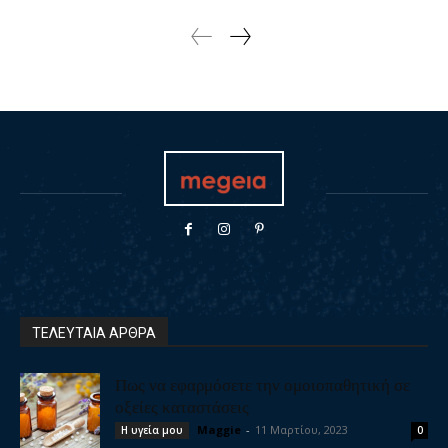
ΤΕΛΕΥΤΑΙΑ ΑΡΘΡΑ
Πως να εφαρμόσετε την ομοιοπαθητική σε
οξείες καταστάσεις
Maggie
-
11 Μαρτίου, 2023
Η υγεία μου
0