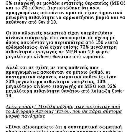
3% εισαγωγή σε μονάδα εντατικής θεραπείας (ΜΕΘ)
και το 2% πέθανε. Διαπιστώθηκε ότι
όσοι
προηγουμένως ασκούνταν αρκετά, είχαν σημαντικά
μειωμένη πιθανότητα να αρρωστήσουν βαριά
και να
πεθάνουν από Covid-19.
Οι πιο αδρανείς σωματικά είχαν υπερδιπλάσιο
κίνδυνο εισαγωγής στο νοσοκομείο
, σε σχέση με
όσους ασκούνταν για περισσότερα από 150 λεπτά
εβδομαδιαίως, ενώ είχαν επίσης 73% μεγαλύτερη
πιθανότητα εισαγωγής σε ΜΕΘ και 2,5 φορές
μεγαλύτερο κίνδυνο θανάτου από κορονοϊό.
Αλλά και σε σχέση με τους ασθενείς που
προηγουμένως ασκούνταν σε μέτριο βαθμό, οι
συστηματικά αδρανείς σωματικά ασθενείς είχαν
20% μεγαλύτερο πιθανότητα νοσηλείας, 10%
μεγαλύτερο κίνδυνο εισαγωγής σε ΜΕΘ και 32%
μεγαλύτερη πιθανότητα θανάτου από λοίμωξη Covid-
19.
Δείτε επίσης: Μεγάλη αύξηση των πασχόντων από
το Σύνδρομο Άπνοιας Ύπνου, που θα πάρει σύντομα
μορφή πανδημίας
«Είναι αξιοσημείωτο ότι
η συστηματική σωματική
αδράνεια αποτελεί ισχυρότερο παράγοντα κινδύνου