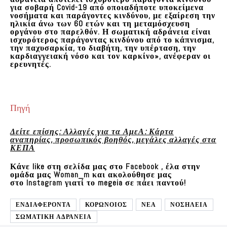
για σοβαρή Covid-19 από οποιαδήποτε υποκείμενα
νοσήματα και παράγοντες κινδύνου, με εξαίρεση την
ηλικία άνω των 60 ετών και τη μεταμόσχευση
οργάνου στο παρελθόν. Η σωματική αδράνεια είναι
ισχυρότερος παράγοντας κινδύνου από το κάπνισμα,
την παχυσαρκία, το διαβήτη, την υπέρταση, την
καρδιαγγειακή νόσο και τον καρκίνο», ανέφεραν οι
ερευνητές.
Πηγή
Δείτε επίσης: Αλλαγές για τα ΑμεΑ: Κάρτα
αναπηρίας, προσωπικός βοηθός, μεγάλες αλλαγές στα
ΚΕΠΑ
Κάνε like στη σελίδα μας στο
Facebook
, έλα στην
ομάδα μας
Woman_m
και ακολούθησε μας
στο
Instagram
γιατί το megeia σε πάει παντού!
ΕΝΔΙΑΦΕΡΟΝΤΑ
ΚΟΡΩΝΟΙΟΣ
ΝΕΑ
ΝΟΣΗΛΕΙΑ
ΣΩΜΑΤΙΚΗ ΑΔΡΑΝΕΙΑ