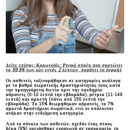
Δείτε επίσης: Κορωνοϊός: Ρινικό σπρέυ που σκοτώνει
το 99,9% των ιών εντός 2 λεπτών, παράγει το Ισραήλ
Οι ασθενείς ταξινομήθηκαν σε κατηγορίες
ανάλογα
με το βαθμό σωματικής δραστηριότητας τους
κατά
την προηγούμενη διετία πριν την πανδημία:
αδρανείς (0-10 λεπτά την εβδομάδα), μέτρια (11-149
λεπτά) και αρκετή (πάνω από 150 λεπτά την
εβδομάδα). Το 15% θεωρήθηκαν αδρανείς, το 7%
αρκετά δραστήριοι σωματικά, ενώ οι υπόλοιποι
ανήκαν στην ενδιάμεση κατηγορία.
Από το σύνολο των ασθενών,
σχεδόν ένας στους
δέκα (9%) χρειάσθηκε εισαγωγή
σε νοσοκομείο, το