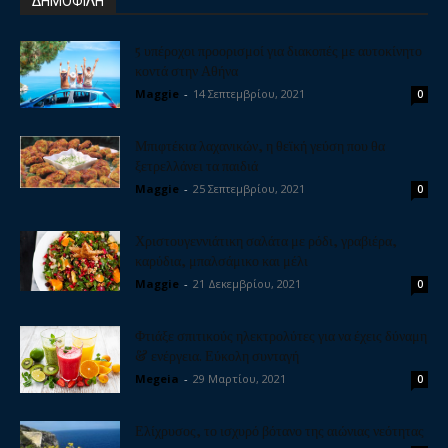
ΔΗΜΟΦΙΛΗ
5 υπέροχοι προορισμοί για διακοπές με αυτοκίνητο
κοντά στην Αθήνα
Maggie
-
14 Σεπτεμβρίου, 2021
0
Μπιφτέκια λαχανικών, η θεϊκή γεύση που θα
ξετρελλάνει τα παιδιά
Maggie
-
25 Σεπτεμβρίου, 2021
0
Χριστουγεννιάτικη σαλάτα με ρόδι, γραβιέρα,
καρύδια, μπαλσάμικο και μέλι
Maggie
-
21 Δεκεμβρίου, 2021
0
Φτιάξε σπιτικούς ηλεκτρολύτες για να έχεις δύναμη
& ενέργεια. Εύκολη συνταγή
Megeia
-
29 Μαρτίου, 2021
0
Ελίχρυσος, το ισχυρό βότανο της αιώνιας νεότητας