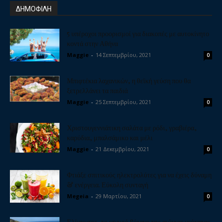
ΔΗΜΟΦΙΛΗ
5 υπέροχοι προορισμοί για διακοπές με αυτοκίνητο
κοντά στην Αθήνα
Maggie
-
14 Σεπτεμβρίου, 2021
0
Μπιφτέκια λαχανικών, η θεϊκή γεύση που θα
ξετρελλάνει τα παιδιά
Maggie
-
25 Σεπτεμβρίου, 2021
0
Χριστουγεννιάτικη σαλάτα με ρόδι, γραβιέρα,
καρύδια, μπαλσάμικο και μέλι
Maggie
-
21 Δεκεμβρίου, 2021
0
Φτιάξε σπιτικούς ηλεκτρολύτες για να έχεις δύναμη
& ενέργεια. Εύκολη συνταγή
Megeia
-
29 Μαρτίου, 2021
0
Ελίχρυσος, το ισχυρό βότανο της αιώνιας νεότητας