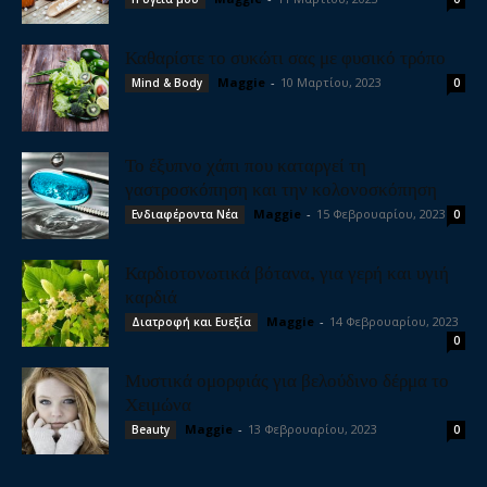
Καθαρίστε το συκώτι σας με φυσικό τρόπο
Maggie
-
10 Μαρτίου, 2023
Mind & Body
0
Το έξυπνο χάπι που καταργεί τη
γαστροσκόπηση και την κολονοσκόπηση
Maggie
-
15 Φεβρουαρίου, 2023
Ενδιαφέροντα Νέα
0
Καρδιοτονωτικά βότανα, για γερή και υγιή
καρδιά
Maggie
-
14 Φεβρουαρίου, 2023
Διατροφή και Ευεξία
0
Μυστικά ομορφιάς για βελούδινο δέρμα το
Χειμώνα
Maggie
-
13 Φεβρουαρίου, 2023
Beauty
0