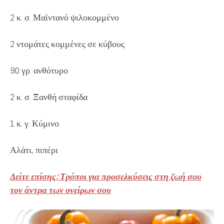
2 κ. σ. Μαϊντανό ψιλοκομμένο
2 ντομάτες κομμένες σε κύβους
90 γρ. ανθότυρο
2 κ. σ. Ξανθή σταφίδα
1 κ. γ. Κύμινο
Αλάτι, πιπέρι
Δείτε επίσης: Τρόποι για προσελκύσεις στη ζωή σου
τον άντρα των ονείρων σου