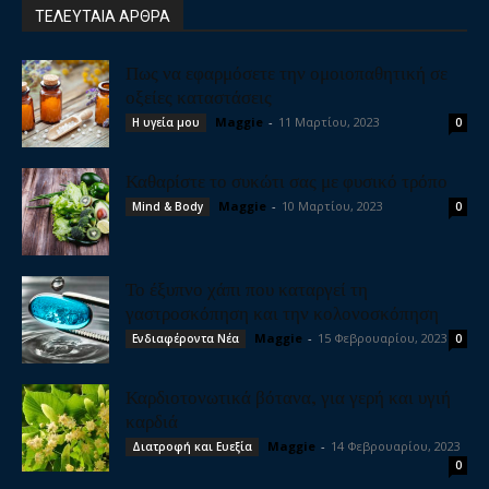
ΤΕΛΕΥΤΑΙΑ ΑΡΘΡΑ
Πως να εφαρμόσετε την ομοιοπαθητική σε
οξείες καταστάσεις
Maggie
-
11 Μαρτίου, 2023
Η υγεία μου
0
Καθαρίστε το συκώτι σας με φυσικό τρόπο
Maggie
-
10 Μαρτίου, 2023
Mind & Body
0
Το έξυπνο χάπι που καταργεί τη
γαστροσκόπηση και την κολονοσκόπηση
Maggie
-
15 Φεβρουαρίου, 2023
Ενδιαφέροντα Νέα
0
Καρδιοτονωτικά βότανα, για γερή και υγιή
καρδιά
Maggie
-
14 Φεβρουαρίου, 2023
Διατροφή και Ευεξία
0