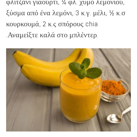
φλιτζάνι γιαούρτι, ¼ φλ. χυμό λεμονιού,
ξύσμα από ένα λεμόνι, 3 κ.γ. μέλι, ½ κ.σ
κουρκουμά, 2 κ.ς σπόρους chia
.Αναμείξτε καλά στο μπλέντερ.