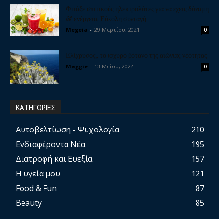
Φτιάξε σπιτικούς ηλεκτρολύτες για να έχεις δύναμη
& ενέργεια. Εύκολη συνταγή
Megeia
-
29 Μαρτίου, 2021
0
Ελίχρυσος, το ισχυρό βότανο της αιώνιας νεότητας
Maggie
-
13 Μαΐου, 2022
0
ΚΑΤΗΓΟΡΙΕΣ
Αυτοβελτίωση - Ψυχολογία
210
Ενδιαφέροντα Νέα
195
Διατροφή και Ευεξία
157
Η υγεία μου
121
Food & Fun
87
Beauty
85