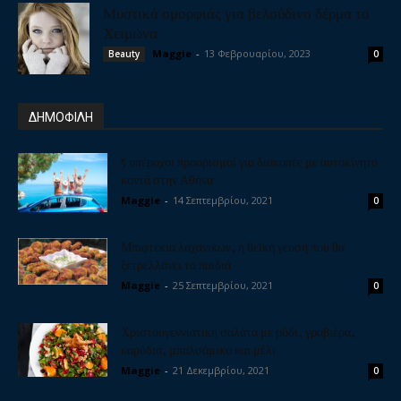
Μυστικά ομορφιάς για βελούδινο δέρμα το
Χειμώνα
Maggie
-
13 Φεβρουαρίου, 2023
Beauty
0
ΔΗΜΟΦΙΛΗ
5 υπέροχοι προορισμοί για διακοπές με αυτοκίνητο
κοντά στην Αθήνα
Maggie
-
14 Σεπτεμβρίου, 2021
0
Μπιφτέκια λαχανικών, η θεϊκή γεύση που θα
ξετρελλάνει τα παιδιά
Maggie
-
25 Σεπτεμβρίου, 2021
0
Χριστουγεννιάτικη σαλάτα με ρόδι, γραβιέρα,
καρύδια, μπαλσάμικο και μέλι
Maggie
-
21 Δεκεμβρίου, 2021
0