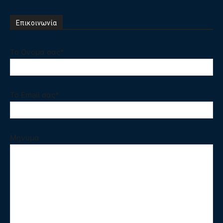
Επικοινωνία
Το Ονομα σας*
Το Email σας*
Μηνυμα