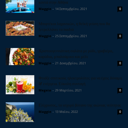
κοντά στην Αθήνα
Maggie
-
14 Σεπτεμβρίου, 2021
0
Μπιφτέκια λαχανικών, η θεϊκή γεύση που θα
ξετρελλάνει τα παιδιά
Maggie
-
25 Σεπτεμβρίου, 2021
0
Χριστουγεννιάτικη σαλάτα με ρόδι, γραβιέρα,
καρύδια, μπαλσάμικο και μέλι
Maggie
-
21 Δεκεμβρίου, 2021
0
Φτιάξε σπιτικούς ηλεκτρολύτες για να έχεις δύναμη
& ενέργεια. Εύκολη συνταγή
Megeia
-
29 Μαρτίου, 2021
0
Ελίχρυσος, το ισχυρό βότανο της αιώνιας νεότητας
Maggie
-
13 Μαΐου, 2022
0