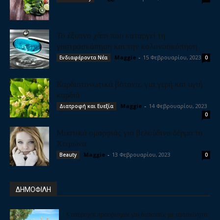
Το έξυπνο χάπι που καταργεί τη
γαστροσκόπηση και την κολονοσκόπηση
Maggie
-
15 Φεβρουαρίου, 2023
Ενδιαφέροντα Νέα
0
Καρδιοτονωτικά βότανα, για γερή και υγιή
καρδιά
Maggie
-
14 Φεβρουαρίου, 2023
Διατροφή και Ευεξία
0
Μυστικά ομορφιάς για βελούδινο δέρμα το
Χειμώνα
Maggie
-
13 Φεβρουαρίου, 2023
Beauty
0
ΔΗΜΟΦΙΛΗ
5 υπέροχοι προορισμοί για διακοπές με αυτοκίνητο