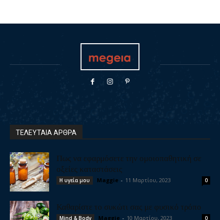
ΤΕΛΕΥΤΑΙΑ ΑΡΘΡΑ
Πως να εφαρμόσετε την ομοιοπαθητική σε
οξείες καταστάσεις
Maggie
-
11 Μαρτίου, 2023
Η υγεία μου
0
Καθαρίστε το συκώτι σας με φυσικό τρόπο
Maggie
-
10 Μαρτίου, 2023
Mind & Body
0