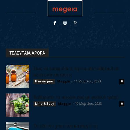
ΤΕΛΕΥΤΑΙΑ ΑΡΘΡΑ
Πως να εφαρμόσετε την ομοιοπαθητική σε
οξείες καταστάσεις
Maggie
-
11 Μαρτίου, 2023
Η υγεία μου
0
Καθαρίστε το συκώτι σας με φυσικό τρόπο
Maggie
-
10 Μαρτίου, 2023
Mind & Body
0
Το έξυπνο χάπι που καταργεί τη