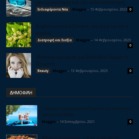
γαστροσκόπηση και την κολονοσκόπηση
Maggie
-
15 Φεβρουαρίου, 2023
Ενδιαφέροντα Νέα
0
Καρδιοτονωτικά βότανα, για γερή και υγιή
καρδιά
Maggie
-
14 Φεβρουαρίου, 2023
Διατροφή και Ευεξία
0
Μυστικά ομορφιάς για βελούδινο δέρμα το
Χειμώνα
Maggie
-
13 Φεβρουαρίου, 2023
Beauty
0
ΔΗΜΟΦΙΛΗ
5 υπέροχοι προορισμοί για διακοπές με αυτοκίνητο
κοντά στην Αθήνα
Maggie
-
14 Σεπτεμβρίου, 2021
0
Μπιφτέκια λαχανικών, η θεϊκή γεύση που θα