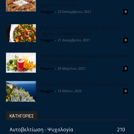
ξετρελλάνει τα παιδιά
Maggie
-
25 Σεπτεμβρίου, 2021
0
Χριστουγεννιάτικη σαλάτα με ρόδι, γραβιέρα,
καρύδια, μπαλσάμικο και μέλι
Maggie
-
21 Δεκεμβρίου, 2021
0
Φτιάξε σπιτικούς ηλεκτρολύτες για να έχεις δύναμη
& ενέργεια. Εύκολη συνταγή
Megeia
-
29 Μαρτίου, 2021
0
Ελίχρυσος, το ισχυρό βότανο της αιώνιας νεότητας
Maggie
-
13 Μαΐου, 2022
0
ΚΑΤΗΓΟΡΙΕΣ
Αυτοβελτίωση - Ψυχολογία
210