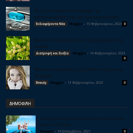
Το έξυπνο χάπι που καταργεί τη
γαστροσκόπηση και την κολονοσκόπηση
Maggie
-
15 Φεβρουαρίου, 2023
Ενδιαφέροντα Νέα
0
Καρδιοτονωτικά βότανα, για γερή και υγιή
καρδιά
Maggie
-
14 Φεβρουαρίου, 2023
Διατροφή και Ευεξία
0
Μυστικά ομορφιάς για βελούδινο δέρμα το
Χειμώνα
Maggie
-
13 Φεβρουαρίου, 2023
Beauty
0
ΔΗΜΟΦΙΛΗ
5 υπέροχοι προορισμοί για διακοπές με αυτοκίνητο
κοντά στην Αθήνα
Maggie
-
14 Σεπτεμβρίου, 2021
0