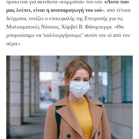
πρόκειται για ακίνδυνα «κομμάτια» του ιού.
«Αυτό που
μας λείπει, είναι η αναπαραγωγή του ιού
», από τέτοια
δείγματα, τονίζει ο επικεφαλής της Επιτροπής για τις
Μολυσματικές Νόσους, Χάρβεϊ Β. Φάινμπεργκ. «Θα
μπορούσαμε να “καλλιεργήσουμε” αυτόν τον ιό από τον
αέρα;».