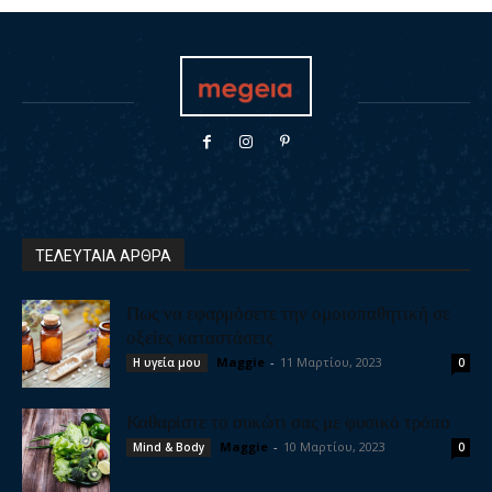
ΤΕΛΕΥΤΑΙΑ ΑΡΘΡΑ
Πως να εφαρμόσετε την ομοιοπαθητική σε
οξείες καταστάσεις
Maggie
-
11 Μαρτίου, 2023
Η υγεία μου
0
Καθαρίστε το συκώτι σας με φυσικό τρόπο
Maggie
-
10 Μαρτίου, 2023
Mind & Body
0