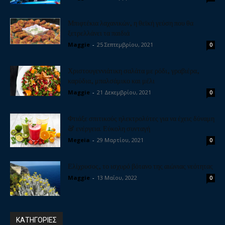
Μπιφτέκια λαχανικών, η θεϊκή γεύση που θα
ξετρελλάνει τα παιδιά
Maggie
-
25 Σεπτεμβρίου, 2021
0
Χριστουγεννιάτικη σαλάτα με ρόδι, γραβιέρα,
καρύδια, μπαλσάμικο και μέλι
Maggie
-
21 Δεκεμβρίου, 2021
0
Φτιάξε σπιτικούς ηλεκτρολύτες για να έχεις δύναμη
& ενέργεια. Εύκολη συνταγή
Megeia
-
29 Μαρτίου, 2021
0
Ελίχρυσος, το ισχυρό βότανο της αιώνιας νεότητας
Maggie
-
13 Μαΐου, 2022
0
ΚΑΤΗΓΟΡΙΕΣ