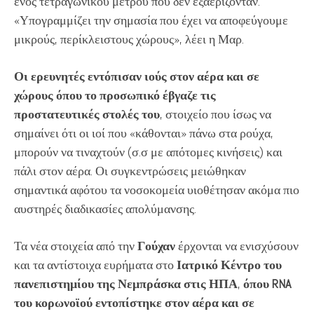
ενός τετραγωνικού μέτρου που δεν εξαερίζονταν.
«Υπογραμμίζει την σημασία που έχει να αποφεύγουμε
μικρούς, περίκλειστους χώρους», λέει η Μαρ.
Οι ερευνητές εντόπισαν ιούς στον αέρα και σε
χώρους όπου το προσωπικό έβγαζε τις
προστατευτικές στολές του
, στοιχείο που ίσως να
σημαίνει ότι οι ιοί που «κάθονται» πάνω στα ρούχα,
μπορούν να τιναχτούν (σ.σ με απότομες κινήσεις) και
πάλι στον αέρα. Οι συγκεντρώσεις μειώθηκαν
σημαντικά αφότου τα νοσοκομεία υιοθέτησαν ακόμα πιο
αυστηρές διαδικασίες απολύμανσης.
Τα νέα στοιχεία από την
Γούχαν
έρχονται να ενισχύσουν
και τα αντίστοιχα ευρήματα στο
Ιατρικό Κέντρο του
πανεπιστημίου της Νεμπράσκα στις ΗΠΑ
,
όπου RNA
του κορωνοϊού εντοπίστηκε στον αέρα και σε