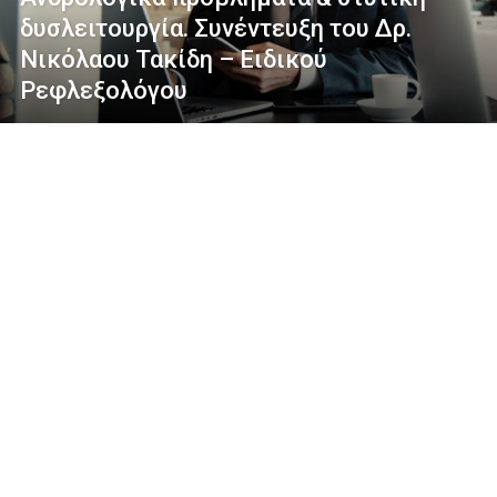
δυσλειτουργία. Συνέντευξη του Δρ.
Νικόλαου Τακίδη – Ειδικού
Ρεφλεξολόγου