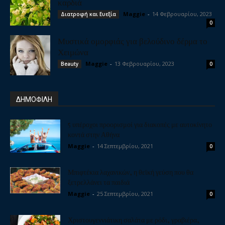
καρδιά
Maggie
-
14 Φεβρουαρίου, 2023
Διατροφή και Ευεξία
0
Μυστικά ομορφιάς για βελούδινο δέρμα το
Χειμώνα
Maggie
-
13 Φεβρουαρίου, 2023
Beauty
0
ΔΗΜΟΦΙΛΗ
5 υπέροχοι προορισμοί για διακοπές με αυτοκίνητο
κοντά στην Αθήνα
Maggie
-
14 Σεπτεμβρίου, 2021
0
Μπιφτέκια λαχανικών, η θεϊκή γεύση που θα
ξετρελλάνει τα παιδιά
Maggie
-
25 Σεπτεμβρίου, 2021
0
Χριστουγεννιάτικη σαλάτα με ρόδι, γραβιέρα,