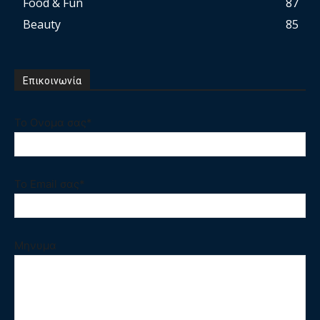
Food & Fun
87
Beauty
85
Επικοινωνία
Το Ονομα σας*
Το Email σας*
Μηνυμα