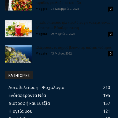
καρύδια, μπαλσάμικο και μέλι
Maggie
-
21 Δεκεμβρίου, 2021
0
Φτιάξε σπιτικούς ηλεκτρολύτες για να έχεις δύναμη
& ενέργεια. Εύκολη συνταγή
Megeia
-
29 Μαρτίου, 2021
0
Ελίχρυσος, το ισχυρό βότανο της αιώνιας νεότητας
Maggie
-
13 Μαΐου, 2022
0
ΚΑΤΗΓΟΡΙΕΣ
Αυτοβελτίωση - Ψυχολογία
210
Ενδιαφέροντα Νέα
195
Διατροφή και Ευεξία
157
Η υγεία μου
121