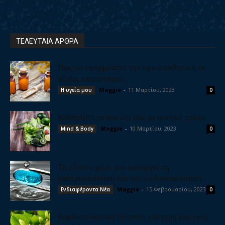
ΤΕΛΕΥΤΑΙΑ ΑΡΘΡΑ
Πως να εφαρμόσετε την ομοιοπαθητική σε
οξείες καταστάσεις
Maggie
-
11 Μαρτίου, 2023
Η υγεία μου
0
Καθαρίστε το συκώτι σας με φυσικό τρόπο
Maggie
-
10 Μαρτίου, 2023
Mind & Body
0
Το έξυπνο χάπι που καταργεί τη
γαστροσκόπηση και την κολονοσκόπηση
Maggie
-
15 Φεβρουαρίου, 2023
Ενδιαφέροντα Νέα
0
Καρδιοτονωτικά βότανα, για γερή και υγιή