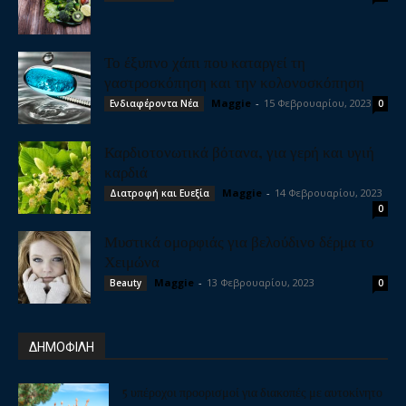
Το έξυπνο χάπι που καταργεί τη
γαστροσκόπηση και την κολονοσκόπηση
Maggie
-
15 Φεβρουαρίου, 2023
Ενδιαφέροντα Νέα
0
Καρδιοτονωτικά βότανα, για γερή και υγιή
καρδιά
Maggie
-
14 Φεβρουαρίου, 2023
Διατροφή και Ευεξία
0
Μυστικά ομορφιάς για βελούδινο δέρμα το
Χειμώνα
Maggie
-
13 Φεβρουαρίου, 2023
Beauty
0
ΔΗΜΟΦΙΛΗ
5 υπέροχοι προορισμοί για διακοπές με αυτοκίνητο