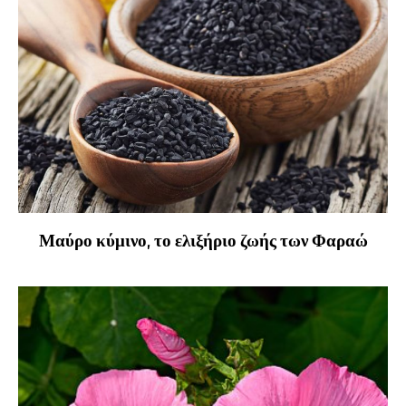
Μαύρο κύμινο, το ελιξήριο ζωής των Φαραώ