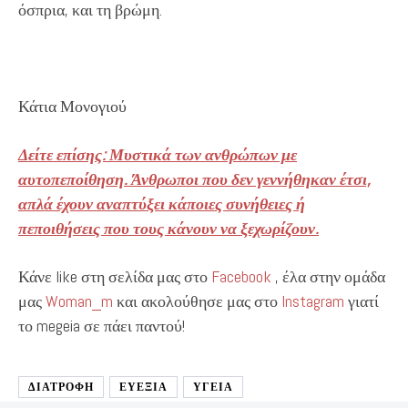
όσπρια, και τη βρώμη.
Κάτια Μονογιού
Δείτε επίσης: Μυστικά των ανθρώπων με
αυτοπεποίθηση. Άνθρωποι που δεν γεννήθηκαν έτσι,
απλά έχουν αναπτύξει κάποιες συνήθειες ή
πεποιθήσεις που τους κάνουν να ξεχωρίζουν.
Κάνε like στη σελίδα μας στο
Facebook
, έλα στην ομάδα
μας
Woman_m
και ακολούθησε μας στο
Instagram
γιατί
το megeia σε πάει παντού!
ΔΙΑΤΡΟΦΉ
ΕΥΕΞΙΑ
ΥΓΕΊΑ