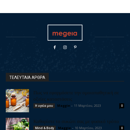
ΤΕΛΕΥΤΑΙΑ ΑΡΘΡΑ
Πως να εφαρμόσετε την ομοιοπαθητική σε
οξείες καταστάσεις
Maggie
-
11 Μαρτίου, 2023
Η υγεία μου
0
Καθαρίστε το συκώτι σας με φυσικό τρόπο
Maggie
-
10 Μαρτίου, 2023
Mind & Body
0