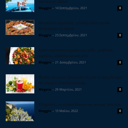
κοντά στην Αθήνα
Maggie
-
14 Σεπτεμβρίου, 2021
0
Μπιφτέκια λαχανικών, η θεϊκή γεύση που θα
ξετρελλάνει τα παιδιά
Maggie
-
25 Σεπτεμβρίου, 2021
0
Χριστουγεννιάτικη σαλάτα με ρόδι, γραβιέρα,
καρύδια, μπαλσάμικο και μέλι
Maggie
-
21 Δεκεμβρίου, 2021
0
Φτιάξε σπιτικούς ηλεκτρολύτες για να έχεις δύναμη
& ενέργεια. Εύκολη συνταγή
Megeia
-
29 Μαρτίου, 2021
0
Ελίχρυσος, το ισχυρό βότανο της αιώνιας νεότητας
Maggie
-
13 Μαΐου, 2022
0