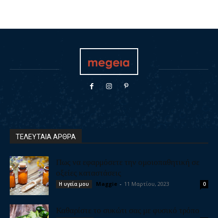
ΤΕΛΕΥΤΑΙΑ ΑΡΘΡΑ
Πως να εφαρμόσετε την ομοιοπαθητική σε
οξείες καταστάσεις
Maggie
-
11 Μαρτίου, 2023
Η υγεία μου
0
Καθαρίστε το συκώτι σας με φυσικό τρόπο