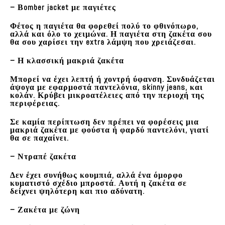
– Βomber jacket με παγιέτες
Φέτος η παγιέτα θα φορεθεί πολύ το φθινόπωρο,
αλλά και όλο το χειμώνα. Η παγιέτα στη ζακέτα σου
θα σου χαρίσει την extra λάμψη που χρειάζεσαι.
– Η κλασσική μακριά ζακέτα
Μπορεί να έχει λεπτή ή χοντρή ύφανση. Συνδυάζεται
άψογα με εφαρμοστά παντελόνια, skinny jeans, και
κολάν. Κρύβει μικροατέλειες από την περιοχή της
περιφέρειας.
Σε καμία περίπτωση δεν πρέπει να φορέσεις μια
μακριά ζακέτα με φούστα ή φαρδύ παντελόνι, γιατί
θα σε παχαίνει.
– Ντραπέ ζακέτα
Δεν έχει συνήθως κουμπιά, αλλά ένα όμορφο
κυματιστό σχέδιο μπροστά. Αυτή η ζακέτα σε
δείχνει ψηλότερη και πιο αδύνατη.
– Ζακέτα με ζώνη