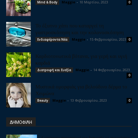
Maggie
-
10 Μαρτίου, 2023
Mind & Body
0
Το έξυπνο χάπι που καταργεί τη
γαστροσκόπηση και την κολονοσκόπηση
Maggie
-
15 Φεβρουαρίου, 2023
Ενδιαφέροντα Νέα
0
Καρδιοτονωτικά βότανα, για γερή και υγιή
καρδιά
Maggie
-
14 Φεβρουαρίου, 2023
Διατροφή και Ευεξία
0
Μυστικά ομορφιάς για βελούδινο δέρμα το
Χειμώνα
Maggie
-
13 Φεβρουαρίου, 2023
Beauty
0
ΔΗΜΟΦΙΛΗ
5 υπέροχοι προορισμοί για διακοπές με αυτοκίνητο