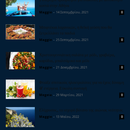
κοντά στην Αθήνα
Maggie
-
14 Σεπτεμβρίου, 2021
0
Μπιφτέκια λαχανικών, η θεϊκή γεύση που θα
ξετρελλάνει τα παιδιά
Maggie
-
25 Σεπτεμβρίου, 2021
0
Χριστουγεννιάτικη σαλάτα με ρόδι, γραβιέρα,
καρύδια, μπαλσάμικο και μέλι
Maggie
-
21 Δεκεμβρίου, 2021
0
Φτιάξε σπιτικούς ηλεκτρολύτες για να έχεις δύναμη
& ενέργεια. Εύκολη συνταγή
Megeia
-
29 Μαρτίου, 2021
0
Ελίχρυσος, το ισχυρό βότανο της αιώνιας νεότητας
Maggie
-
13 Μαΐου, 2022
0