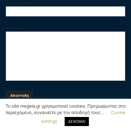
Το Email σας*
Μηνυμα
Το site megeia.gr χρησιμοποιεί cookies. Προχωρώντας στο
περιεχόμενο, συναινείτε με την αποδοχή τους ..
Cookie
Όροι και Προϋποθέσεις
settings
ΔΕΧΟΜΑΙ