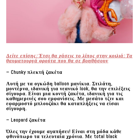
Δείτε επίσης: Έτσι θα χάσεις το λίπος στην κοιλιά: Τα
θαυματουργά φρούτα που θα σε βοηθήσουν
– Chunky πλεκτή ζακέτα
Αυτή με τα ογκώδη balloon μανίκια. Στιλάτη,
μοντέρνα, ιδανική για νεανικό look, θα την επιλέξεις
σίγουρα. Είναι μια κοντή ζακέτα, ιδανική για τις
καθημερινές σου εμφανίσεις. Με μεσάτο τζιν και
εφαρμοστό μπλουζάκι θα καταπλήξεις να είσαι
σίγουρη.
– Leopard ζακέτα
Όλες την έχουμε αγαπήσει! Είναι στη μόδα κάθε
φθινόπωρο τα τελευταία χρόνια. Με total black