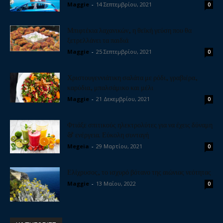
Maggie
-
14 Σεπτεμβρίου, 2021
0
Μπιφτέκια λαχανικών, η θεϊκή γεύση που θα
ξετρελλάνει τα παιδιά
Maggie
-
25 Σεπτεμβρίου, 2021
0
Χριστουγεννιάτικη σαλάτα με ρόδι, γραβιέρα,
καρύδια, μπαλσάμικο και μέλι
Maggie
-
21 Δεκεμβρίου, 2021
0
Φτιάξε σπιτικούς ηλεκτρολύτες για να έχεις δύναμη
& ενέργεια. Εύκολη συνταγή
Megeia
-
29 Μαρτίου, 2021
0
Ελίχρυσος, το ισχυρό βότανο της αιώνιας νεότητας
Maggie
-
13 Μαΐου, 2022
0