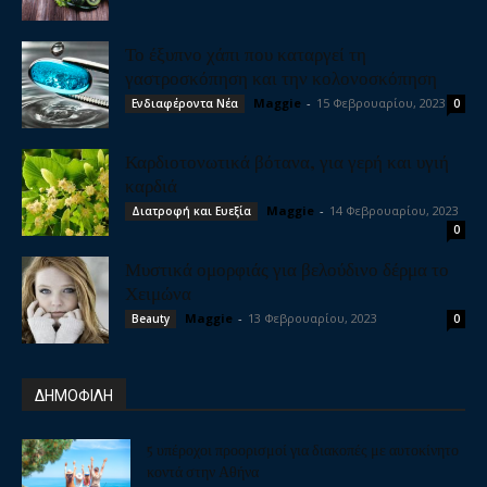
Το έξυπνο χάπι που καταργεί τη
γαστροσκόπηση και την κολονοσκόπηση
Maggie
-
15 Φεβρουαρίου, 2023
Ενδιαφέροντα Νέα
0
Καρδιοτονωτικά βότανα, για γερή και υγιή
καρδιά
Maggie
-
14 Φεβρουαρίου, 2023
Διατροφή και Ευεξία
0
Μυστικά ομορφιάς για βελούδινο δέρμα το
Χειμώνα
Maggie
-
13 Φεβρουαρίου, 2023
Beauty
0
ΔΗΜΟΦΙΛΗ
5 υπέροχοι προορισμοί για διακοπές με αυτοκίνητο
κοντά στην Αθήνα