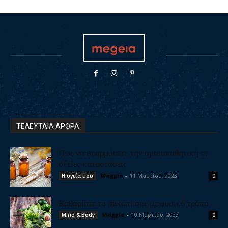
ΤΕΛΕΥΤΑΙΑ ΑΡΘΡΑ
Πως να εφαρμόσετε την ομοιοπαθητική σε
οξείες καταστάσεις
Maggie
-
11 Μαρτίου, 2023
Η υγεία μου
0
Καθαρίστε το συκώτι σας με φυσικό τρόπο
Maggie
-
10 Μαρτίου, 2023
Mind & Body
0