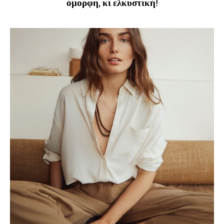
όμορφη, κι ελκυστική!