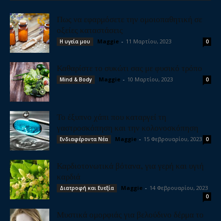
Πως να εφαρμόσετε την ομοιοπαθητική σε
οξείες καταστάσεις
Maggie
-
11 Μαρτίου, 2023
Η υγεία μου
0
Καθαρίστε το συκώτι σας με φυσικό τρόπο
Maggie
-
10 Μαρτίου, 2023
Mind & Body
0
Το έξυπνο χάπι που καταργεί τη
γαστροσκόπηση και την κολονοσκόπηση
Maggie
-
15 Φεβρουαρίου, 2023
Ενδιαφέροντα Νέα
0
Καρδιοτονωτικά βότανα, για γερή και υγιή
καρδιά
Maggie
-
14 Φεβρουαρίου, 2023
Διατροφή και Ευεξία
0
Μυστικά ομορφιάς για βελούδινο δέρμα το