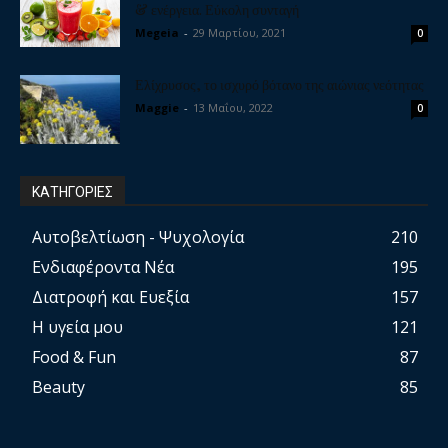
& ενέργεια. Εύκολη συνταγή
Megeia
-
29 Μαρτίου, 2021
0
Ελίχρυσος, το ισχυρό βότανο της αιώνιας νεότητας
Maggie
-
13 Μαΐου, 2022
0
ΚΑΤΗΓΟΡΙΕΣ
Αυτοβελτίωση - Ψυχολογία
210
Ενδιαφέροντα Νέα
195
Διατροφή και Ευεξία
157
Η υγεία μου
121
Food & Fun
87
Beauty
85