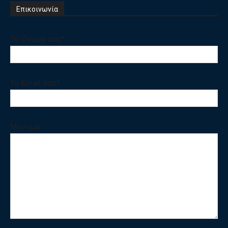
Επικοινωνία
Το Ονομα σας*
Το Email σας*
Μηνυμα