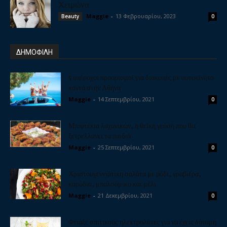
Χειμώνα
Maggie
-
13 Φεβρουαρίου, 2023
Beauty
0
ΔΗΜΟΦΙΛΗ
5 υπέροχοι προορισμοί για διακοπές με αυτοκίνητο
κοντά στην Αθήνα
Maggie
-
14 Σεπτεμβρίου, 2021
0
Μπιφτέκια λαχανικών, η θεϊκή γεύση που θα
ξετρελλάνει τα παιδιά
Maggie
-
25 Σεπτεμβρίου, 2021
0
Χριστουγεννιάτικη σαλάτα με ρόδι, γραβιέρα,
καρύδια, μπαλσάμικο και μέλι
Maggie
-
21 Δεκεμβρίου, 2021
0
Φτιάξε σπιτικούς ηλεκτρολύτες για να έχεις δύναμη