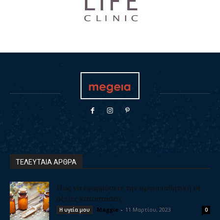
ΤΕΛΕΥΤΑΙΑ ΑΡΘΡΑ
Πως να εφαρμόσετε την ομοιοπαθητική σε
οξείες καταστάσεις
Maggie
-
11 Μαρτίου, 2023
Η υγεία μου
0