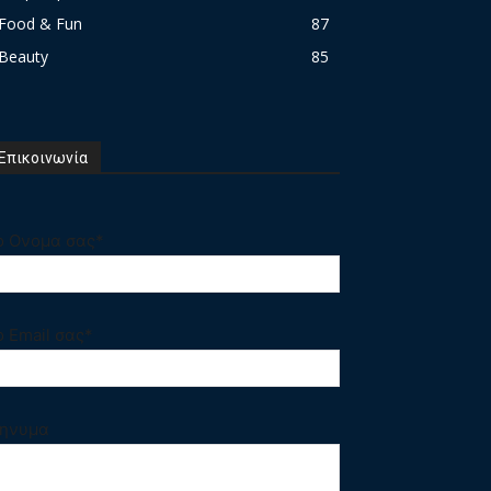
Food & Fun
87
Beauty
85
Επικοινωνία
ο Ονομα σας*
ο Email σας*
ηνυμα