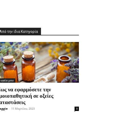
Από την ίδια Κατηγορία
 υγεία μου
ως να εφαρμόσετε την
μοιοπαθητική σε οξείες
αταστάσεις
aggie
-
11 Μαρτίου, 2023
0