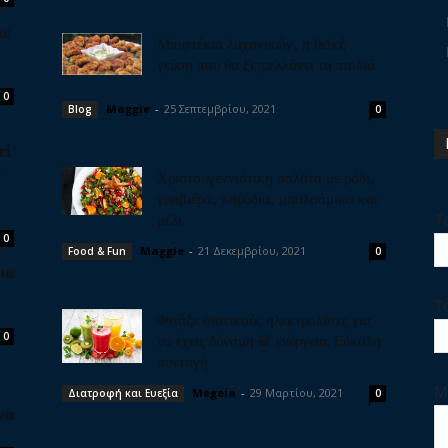
με
Μπιφτέκια λαχανικών, η θεϊκή
γεύση που θα ξετρελλάνει τα παιδιά
0
Maggie
-
25 Σεπτεμβρίου, 2021
Blog
0
εί
ν
Χριστουγεννιάτικη σαλάτα με ρόδι,
γραβιέρα, καρύδια, μπαλσάμικο και
μέλι
Τ
0
Maggie
-
21 Δεκεμβρίου, 2021
Food & Fun
0
ια
Τ
Φτιάξε σπιτικούς ηλεκτρολύτες για
0
να έχεις δύναμη & ενέργεια. Εύκολη
συνταγή
Μ
Megeia
-
29 Μαρτίου, 2021
Διατροφή και Ευεξία
0
να