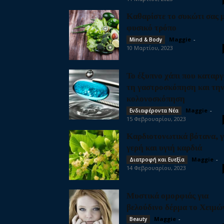
Καθαρίστε το συκώτι σας 
φυσικό τρόπο
Maggie
-
Mind & Body
10 Μαρτίου, 2023
Το έξυπνο χάπι που καταργ
τη γαστροσκόπηση και τη
κολονοσκόπηση
Maggie
-
Ενδιαφέροντα Νέα
15 Φεβρουαρίου, 2023
Καρδιοτονωτικά βότανα, γ
γερή και υγιή καρδιά
Maggie
-
Διατροφή και Ευεξία
14 Φεβρουαρίου, 2023
Μυστικά ομορφιάς για
βελούδινο δέρμα το Χειμώ
Maggie
-
Beauty