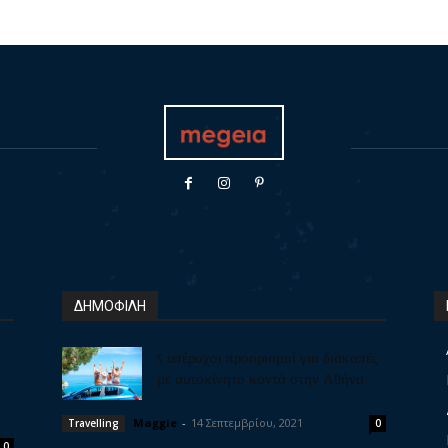
ΔΗΜΟΦΙΛΗ
5 υπέροχοι προορισμοί για διακοπές
με αυτοκίνητο κοντά στην Αθήνα
Maggie
-
14 Σεπτεμβρίου, 2021
Travelling
0
0