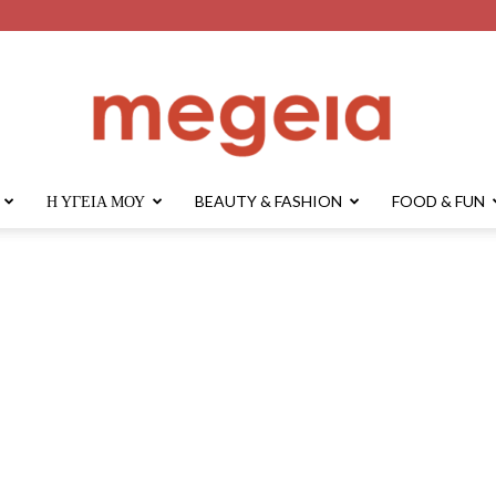
Η ΥΓΕΊΑ ΜΟΥ
BEAUTY & FASHION
FOOD & FUN
megeia.gr