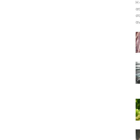
Η 
ατ
στ
αν