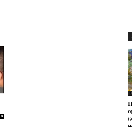
Η
Π
ο
κ
0
M