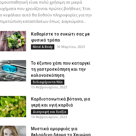
ομοιοπαθητική είναι πολύ χρήσιμη σε μικρά
υχήματα που χρειάζονται πρώτες βοήθειες. Έτσι
ο κεφάλαιο αυτό θα δοθούν πληροφορίες για την
τιμετώπιση καταστάσεων όπως: Δαγκώματα...
Καθαρίστε το συκώτι σας με
φυσικό τρόπο
10 Μαρτίου, 2023
Mind & Body
Το έξυπνο χάπι που καταργεί
τη γαστροσκόπηση και την
κολονοσκόπηση
Ενδιαφέροντα Νέα
15 Φεβρουαρίου, 2023
Καρδιοτονωτικά βότανα, για
γερή και υγιή καρδιά
Διατροφή και Ευεξία
14 Φεβρουαρίου, 2023
Μυστικά ομορφιάς για
βελούδινο δέρμα το Χειμώνα