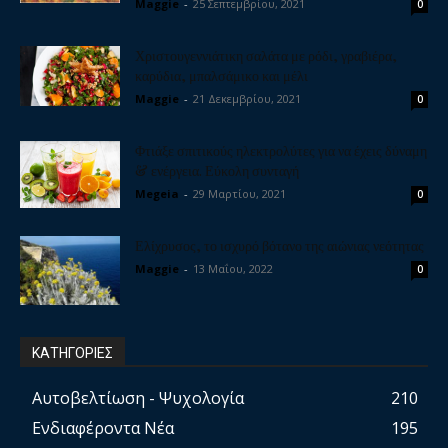
Maggie
-
25 Σεπτεμβρίου, 2021
0
Χριστουγεννιάτικη σαλάτα με ρόδι, γραβιέρα,
καρύδια, μπαλσάμικο και μέλι
Maggie
-
21 Δεκεμβρίου, 2021
0
Φτιάξε σπιτικούς ηλεκτρολύτες για να έχεις δύναμη
& ενέργεια. Εύκολη συνταγή
Megeia
-
29 Μαρτίου, 2021
0
Ελίχρυσος, το ισχυρό βότανο της αιώνιας νεότητας
Maggie
-
13 Μαΐου, 2022
0
ΚΑΤΗΓΟΡΙΕΣ
Αυτοβελτίωση - Ψυχολογία
210
Ενδιαφέροντα Νέα
195