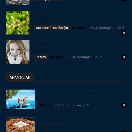
Καρδιοτονωτικά βότανα, για γερή και υγιή
καρδιά
Maggie
-
14 Φεβρουαρίου, 2023
Διατροφή και Ευεξία
0
Μυστικά ομορφιάς για βελούδινο δέρμα το
Χειμώνα
Maggie
-
13 Φεβρουαρίου, 2023
Beauty
0
ΔΗΜΟΦΙΛΗ
5 υπέροχοι προορισμοί για διακοπές με αυτοκίνητο
κοντά στην Αθήνα
Maggie
-
14 Σεπτεμβρίου, 2021
0
Μπιφτέκια λαχανικών, η θεϊκή γεύση που θα
ξετρελλάνει τα παιδιά