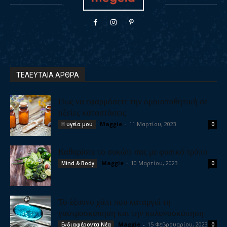
ΤΕΛΕΥΤΑΙΑ ΑΡΘΡΑ
Πως να εφαρμόσετε την ομοιοπαθητική σε
οξείες καταστάσεις
Maggie
-
11 Μαρτίου, 2023
Η υγεία μου
0
Καθαρίστε το συκώτι σας με φυσικό τρόπο
Maggie
-
10 Μαρτίου, 2023
Mind & Body
0
Το έξυπνο χάπι που καταργεί τη
γαστροσκόπηση και την κολονοσκόπηση
Maggie
-
15 Φεβρουαρίου, 2023
Ενδιαφέροντα Νέα
0