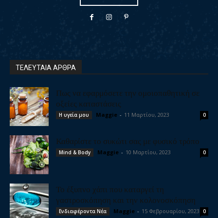
ΤΕΛΕΥΤΑΙΑ ΑΡΘΡΑ
Πως να εφαρμόσετε την ομοιοπαθητική σε
οξείες καταστάσεις
Maggie
-
11 Μαρτίου, 2023
Η υγεία μου
0
Καθαρίστε το συκώτι σας με φυσικό τρόπο
Maggie
-
10 Μαρτίου, 2023
Mind & Body
0
Το έξυπνο χάπι που καταργεί τη
γαστροσκόπηση και την κολονοσκόπηση
Maggie
-
15 Φεβρουαρίου, 2023
Ενδιαφέροντα Νέα
0