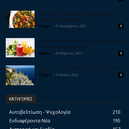
Χριστουγεννιάτικη σαλάτα με ρόδι, γραβιέρα,
καρύδια, μπαλσάμικο και μέλι
Maggie
-
21 Δεκεμβρίου, 2021
0
Φτιάξε σπιτικούς ηλεκτρολύτες για να έχεις δύναμη
& ενέργεια. Εύκολη συνταγή
Megeia
-
29 Μαρτίου, 2021
0
Ελίχρυσος, το ισχυρό βότανο της αιώνιας νεότητας
Maggie
-
13 Μαΐου, 2022
0
ΚΑΤΗΓΟΡΙΕΣ
Αυτοβελτίωση - Ψυχολογία
210
Ενδιαφέροντα Νέα
195