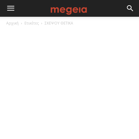
Αρχική
Ετικέτες
ΣΚΕΨΟΥ ΘΕΤΙΚΑ