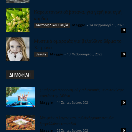
Καρδιοτονωτικά βότανα, για γερή και υγιή
καρδιά
Maggie
-
14 Φεβρουαρίου, 2023
Διατροφή και Ευεξία
0
Μυστικά ομορφιάς για βελούδινο δέρμα το
Χειμώνα
Maggie
-
13 Φεβρουαρίου, 2023
Beauty
0
ΔΗΜΟΦΙΛΗ
5 υπέροχοι προορισμοί για διακοπές με αυτοκίνητο
κοντά στην Αθήνα
Maggie
-
14 Σεπτεμβρίου, 2021
0
Μπιφτέκια λαχανικών, η θεϊκή γεύση που θα
ξετρελλάνει τα παιδιά
Maggie
-
25 Σεπτεμβρίου, 2021
0