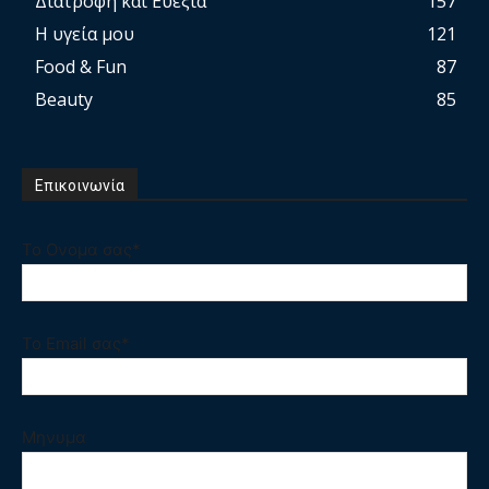
Διατροφή και Ευεξία
157
Η υγεία μου
121
Food & Fun
87
Beauty
85
Επικοινωνία
Το Ονομα σας*
Το Email σας*
Μηνυμα