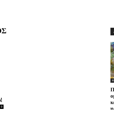
ΟΣ
Η
Π
ο
!
κ
0
M