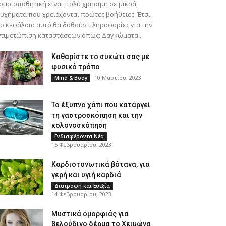
ομοιοπαθητική είναι πολύ χρήσιμη σε μικρά
υχήματα που χρειάζονται πρώτες βοήθειες. Έτσι
ο κεφάλαιο αυτό θα δοθούν πληροφορίες για την
τιμετώπιση καταστάσεων όπως: Δαγκώματα...
Καθαρίστε το συκώτι σας με
φυσικό τρόπο
10 Μαρτίου, 2023
Mind & Body
Το έξυπνο χάπι που καταργεί
τη γαστροσκόπηση και την
κολονοσκόπηση
Ενδιαφέροντα Νέα
15 Φεβρουαρίου, 2023
Καρδιοτονωτικά βότανα, για
γερή και υγιή καρδιά
Διατροφή και Ευεξία
14 Φεβρουαρίου, 2023
Μυστικά ομορφιάς για
βελούδινο δέρμα το Χειμώνα