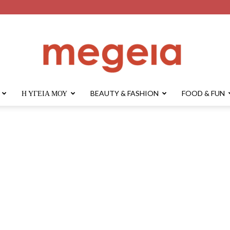
Η ΥΓΕΊΑ ΜΟΥ
BEAUTY & FASHION
FOOD & FUN
megeia.gr