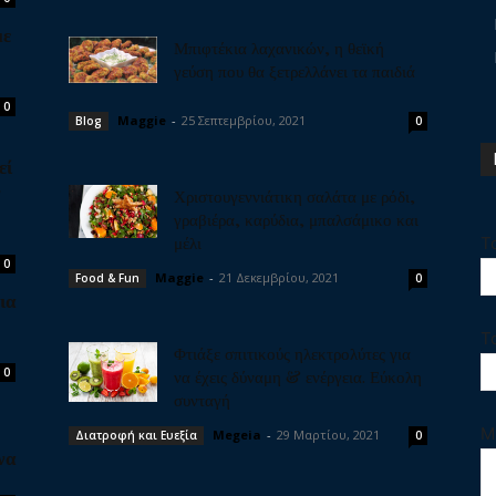
με
Μπιφτέκια λαχανικών, η θεϊκή
γεύση που θα ξετρελλάνει τα παιδιά
0
Maggie
-
25 Σεπτεμβρίου, 2021
Blog
0
εί
ν
Χριστουγεννιάτικη σαλάτα με ρόδι,
γραβιέρα, καρύδια, μπαλσάμικο και
μέλι
Τ
0
Maggie
-
21 Δεκεμβρίου, 2021
Food & Fun
0
ια
Τ
Φτιάξε σπιτικούς ηλεκτρολύτες για
0
να έχεις δύναμη & ενέργεια. Εύκολη
συνταγή
Μ
Megeia
-
29 Μαρτίου, 2021
Διατροφή και Ευεξία
0
να