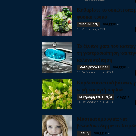
Καθαρίστε το συκώτι σας 
φυσικό τρόπο
Maggie
-
Mind & Body
10 Μαρτίου, 2023
Το έξυπνο χάπι που καταργ
τη γαστροσκόπηση και τη
κολονοσκόπηση
Maggie
-
Ενδιαφέροντα Νέα
15 Φεβρουαρίου, 2023
Καρδιοτονωτικά βότανα, γ
γερή και υγιή καρδιά
Maggie
-
Διατροφή και Ευεξία
14 Φεβρουαρίου, 2023
Μυστικά ομορφιάς για
βελούδινο δέρμα το Χειμώ
Maggie
-
Beauty