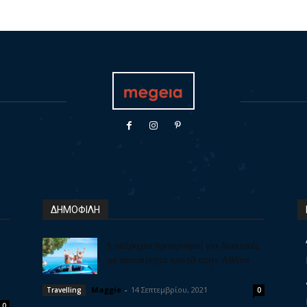
ΔΗΜΟΦΙΛΗ
5 υπέροχοι προορισμοί για διακοπές
με αυτοκίνητο κοντά στην Αθήνα
Maggie
-
14 Σεπτεμβρίου, 2021
Travelling
0
0