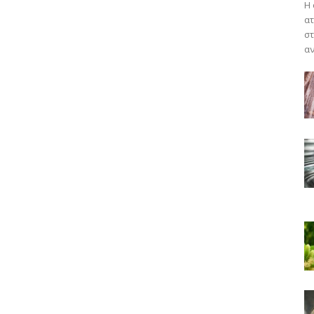
Η 
ατ
στ
αν