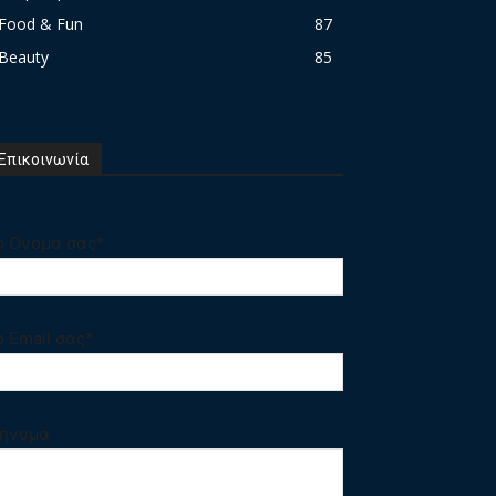
Food & Fun
87
Beauty
85
Επικοινωνία
ο Ονομα σας*
ο Email σας*
ηνυμα