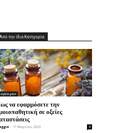
Από την ίδια Κατηγορία
 υγεία μου
ως να εφαρμόσετε την
μοιοπαθητική σε οξείες
αταστάσεις
aggie
-
11 Μαρτίου, 2023
0