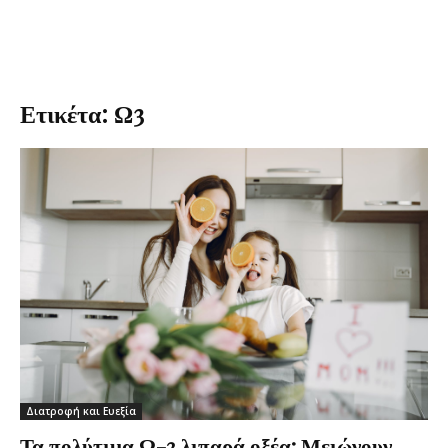
Ετικέτα: Ω3
Διατροφή και Ευεξία
Τα πολύτιμα Ω-3 λιπαρά οξέα: Μειώνουν