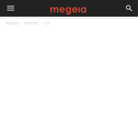
Αρχική
Ετικέτες
Ω3