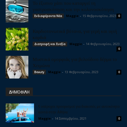
Το έξυπνο χάπι που καταργεί τη
γαστροσκόπηση και την κολονοσκόπηση
Maggie
-
15 Φεβρουαρίου, 2023
Ενδιαφέροντα Νέα
0
Καρδιοτονωτικά βότανα, για γερή και υγιή
καρδιά
Maggie
-
14 Φεβρουαρίου, 2023
Διατροφή και Ευεξία
0
Μυστικά ομορφιάς για βελούδινο δέρμα το
Χειμώνα
Maggie
-
13 Φεβρουαρίου, 2023
Beauty
0
ΔΗΜΟΦΙΛΗ
5 υπέροχοι προορισμοί για διακοπές με αυτοκίνητο
κοντά στην Αθήνα
Maggie
-
14 Σεπτεμβρίου, 2021
0