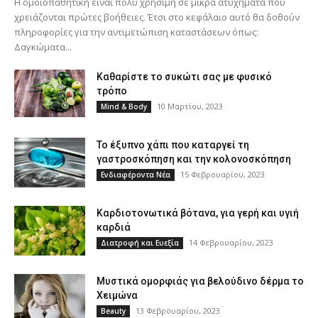
Η ομοιοπαθητική είναι πολύ χρήσιμη σε μικρά ατυχήματα που
χρειάζονται πρώτες βοήθειες. Έτσι στο κεφάλαιο αυτό θα δοθούν
πληροφορίες για την αντιμετώπιση καταστάσεων όπως:
Δαγκώματα...
Καθαρίστε το συκώτι σας με φυσικό
τρόπο
10 Μαρτίου, 2023
Mind & Body
Το έξυπνο χάπι που καταργεί τη
γαστροσκόπηση και την κολονοσκόπηση
15 Φεβρουαρίου, 2023
Ενδιαφέροντα Νέα
Καρδιοτονωτικά βότανα, για γερή και υγιή
καρδιά
14 Φεβρουαρίου, 2023
Διατροφή και Ευεξία
Μυστικά ομορφιάς για βελούδινο δέρμα το
Χειμώνα
13 Φεβρουαρίου, 2023
Beauty