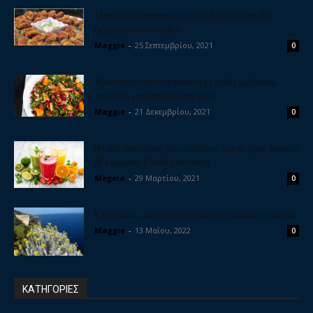
Μπιφτέκια λαχανικών, η θεϊκή γεύση που θα
ξετρελλάνει τα παιδιά
Maggie
-
25 Σεπτεμβρίου, 2021
0
Χριστουγεννιάτικη σαλάτα με ρόδι, γραβιέρα,
καρύδια, μπαλσάμικο και μέλι
Maggie
-
21 Δεκεμβρίου, 2021
0
Φτιάξε σπιτικούς ηλεκτρολύτες για να έχεις δύναμη
& ενέργεια. Εύκολη συνταγή
Megeia
-
29 Μαρτίου, 2021
0
Ελίχρυσος, το ισχυρό βότανο της αιώνιας νεότητας
Maggie
-
13 Μαΐου, 2022
0
ΚΑΤΗΓΟΡΙΕΣ