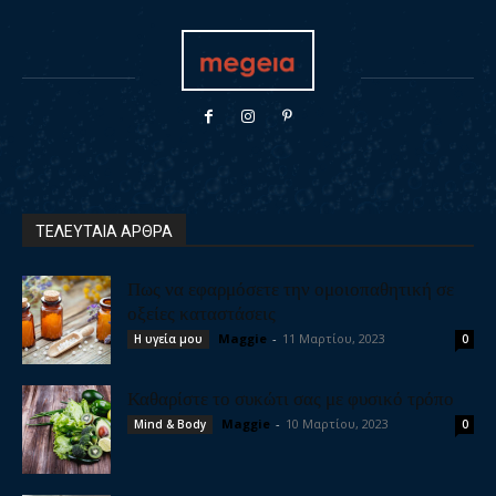
ΤΕΛΕΥΤΑΙΑ ΑΡΘΡΑ
Πως να εφαρμόσετε την ομοιοπαθητική σε
οξείες καταστάσεις
Maggie
-
11 Μαρτίου, 2023
Η υγεία μου
0
Καθαρίστε το συκώτι σας με φυσικό τρόπο
Maggie
-
10 Μαρτίου, 2023
Mind & Body
0