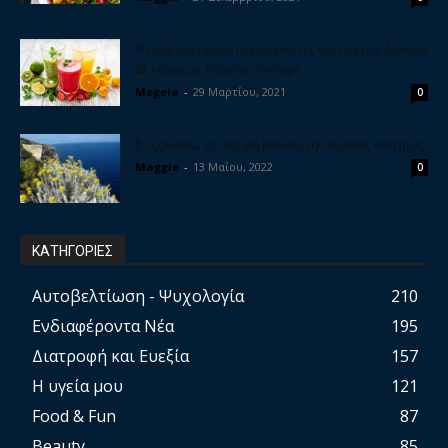
Φτιάξε σπιτικούς ηλεκτρολύτες για να έχεις δύναμη
& ενέργεια. Εύκολη συνταγή
Megeia
-
29 Μαρτίου, 2021
0
Ελίχρυσος, το ισχυρό βότανο της αιώνιας νεότητας
Maggie
-
13 Μαΐου, 2022
0
ΚΑΤΗΓΟΡΙΕΣ
Αυτοβελτίωση - Ψυχολογία
210
Ενδιαφέροντα Νέα
195
Διατροφή και Ευεξία
157
Η υγεία μου
121
Food & Fun
87
Beauty
85