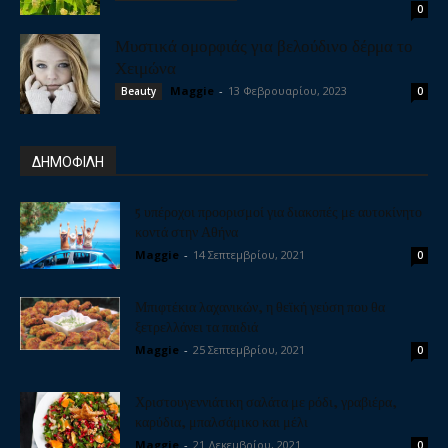
0
Μυστικά ομορφιάς για βελούδινο δέρμα το
Χειμώνα
Maggie
-
13 Φεβρουαρίου, 2023
Beauty
0
ΔΗΜΟΦΙΛΗ
5 υπέροχοι προορισμοί για διακοπές με αυτοκίνητο
κοντά στην Αθήνα
Maggie
-
14 Σεπτεμβρίου, 2021
0
Μπιφτέκια λαχανικών, η θεϊκή γεύση που θα
ξετρελλάνει τα παιδιά
Maggie
-
25 Σεπτεμβρίου, 2021
0
Χριστουγεννιάτικη σαλάτα με ρόδι, γραβιέρα,
καρύδια, μπαλσάμικο και μέλι
Maggie
-
21 Δεκεμβρίου, 2021
0