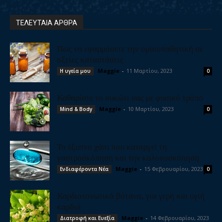
ΤΕΛΕΥΤΑΙΑ ΑΡΘΡΑ
Πως να εφαρμόσετε την ομοιοπαθητική σε
οξείες καταστάσεις
Maggie
-
11 Μαρτίου, 2023
Η υγεία μου
0
Καθαρίστε το συκώτι σας με φυσικό τρόπο
Maggie
-
10 Μαρτίου, 2023
Mind & Body
0
Το έξυπνο χάπι που καταργεί τη
γαστροσκόπηση και την κολονοσκόπηση
Maggie
-
15 Φεβρουαρίου, 2023
Ενδιαφέροντα Νέα
0
Καρδιοτονωτικά βότανα, για γερή και υγιή
καρδιά
Maggie
-
14 Φεβρουαρίου, 2023
Διατροφή και Ευεξία