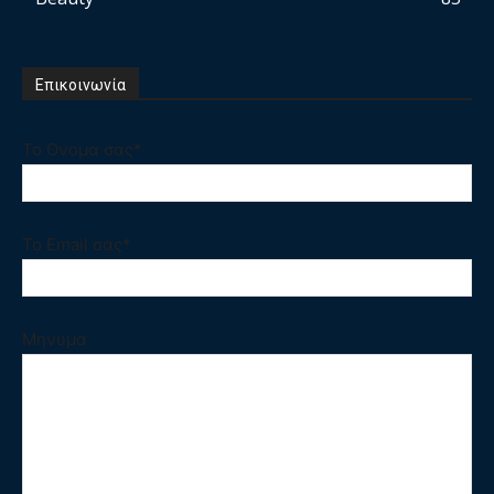
Επικοινωνία
Το Ονομα σας*
Το Email σας*
Μηνυμα