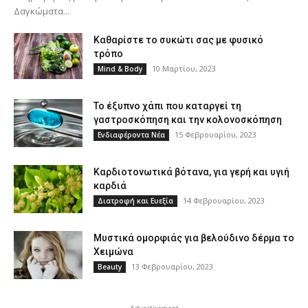
Δαγκώματα...
Καθαρίστε το συκώτι σας με φυσικό
τρόπο
10 Μαρτίου, 2023
Mind & Body
Το έξυπνο χάπι που καταργεί τη
γαστροσκόπηση και την κολονοσκόπηση
15 Φεβρουαρίου, 2023
Ενδιαφέροντα Νέα
Καρδιοτονωτικά βότανα, για γερή και υγιή
καρδιά
14 Φεβρουαρίου, 2023
Διατροφή και Ευεξία
Μυστικά ομορφιάς για βελούδινο δέρμα το
Χειμώνα
13 Φεβρουαρίου, 2023
Beauty