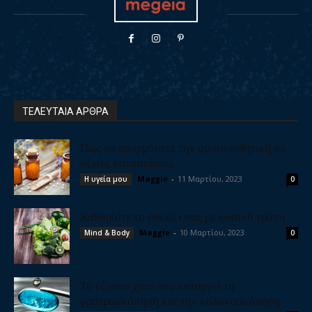
ΤΕΛΕΥΤΑΙΑ ΑΡΘΡΑ
Πως να εφαρμόσετε την ομοιοπαθητική σε
οξείες καταστάσεις
Maggie
-
11 Μαρτίου, 2023
Η υγεία μου
0
Καθαρίστε το συκώτι σας με φυσικό τρόπο
Maggie
-
10 Μαρτίου, 2023
Mind & Body
0
Το έξυπνο χάπι που καταργεί τη
γαστροσκόπηση και την κολονοσκόπηση