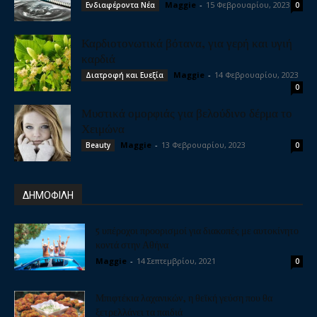
Maggie
-
15 Φεβρουαρίου, 2023
Ενδιαφέροντα Νέα
0
Καρδιοτονωτικά βότανα, για γερή και υγιή
καρδιά
Maggie
-
14 Φεβρουαρίου, 2023
Διατροφή και Ευεξία
0
Μυστικά ομορφιάς για βελούδινο δέρμα το
Χειμώνα
Maggie
-
13 Φεβρουαρίου, 2023
Beauty
0
ΔΗΜΟΦΙΛΗ
5 υπέροχοι προορισμοί για διακοπές με αυτοκίνητο
κοντά στην Αθήνα
Maggie
-
14 Σεπτεμβρίου, 2021
0
Μπιφτέκια λαχανικών, η θεϊκή γεύση που θα
ξετρελλάνει τα παιδιά