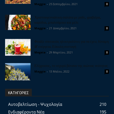
Maggie
-
25 Σεπτεμβρίου, 2021
0
Χριστουγεννιάτικη σαλάτα με ρόδι, γραβιέρα,
καρύδια, μπαλσάμικο και μέλι
Maggie
-
21 Δεκεμβρίου, 2021
0
Φτιάξε σπιτικούς ηλεκτρολύτες για να έχεις δύναμη
& ενέργεια. Εύκολη συνταγή
Megeia
-
29 Μαρτίου, 2021
0
Ελίχρυσος, το ισχυρό βότανο της αιώνιας νεότητας
Maggie
-
13 Μαΐου, 2022
0
ΚΑΤΗΓΟΡΙΕΣ
Αυτοβελτίωση - Ψυχολογία
210
Ενδιαφέροντα Νέα
195