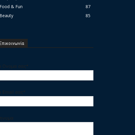
Food & Fun
87
Beauty
85
Επικοινωνία
ο Ονομα σας*
ο Email σας*
ηνυμα