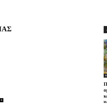
ΛΙΑΣ
Η
Π
ο
κ
0
M