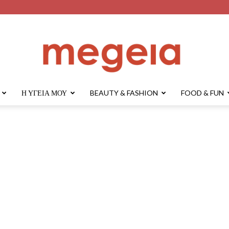
Η ΥΓΕΊΑ ΜΟΥ
BEAUTY & FASHION
FOOD & FUN
megeia.gr