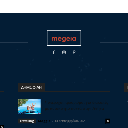
ΔΗΜΟΦΙΛΗ
5 υπέροχοι προορισμοί για διακοπές
με αυτοκίνητο κοντά στην Αθήνα
Maggie
-
14 Σεπτεμβρίου, 2021
Travelling
0
0