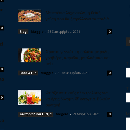
με
Μπιφτέκια λαχανικών, η θεϊκή
γεύση που θα ξετρελλάνει τα παιδιά
0
Maggie
-
25 Σεπτεμβρίου, 2021
Blog
0
εί
ν
Χριστουγεννιάτικη σαλάτα με ρόδι,
γραβιέρα, καρύδια, μπαλσάμικο και
μέλι
Τ
0
Maggie
-
21 Δεκεμβρίου, 2021
Food & Fun
0
ια
Τ
Φτιάξε σπιτικούς ηλεκτρολύτες για
0
να έχεις δύναμη & ενέργεια. Εύκολη
συνταγή
Μ
Megeia
-
29 Μαρτίου, 2021
Διατροφή και Ευεξία
0
να