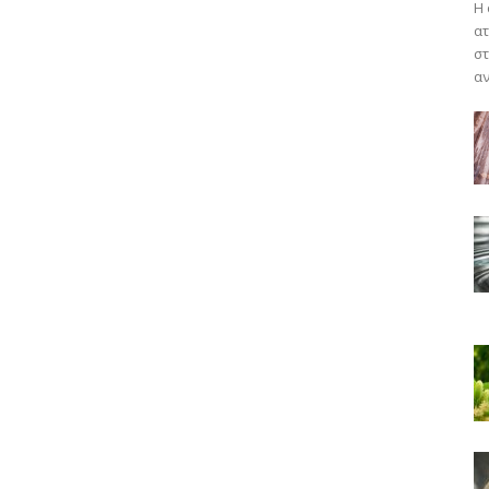
Η 
ατ
στ
αν