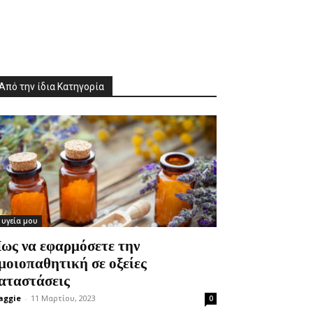
Από την ίδια Κατηγορία
 υγεία μου
ως να εφαρμόσετε την
μοιοπαθητική σε οξείες
αταστάσεις
aggie
-
11 Μαρτίου, 2023
0