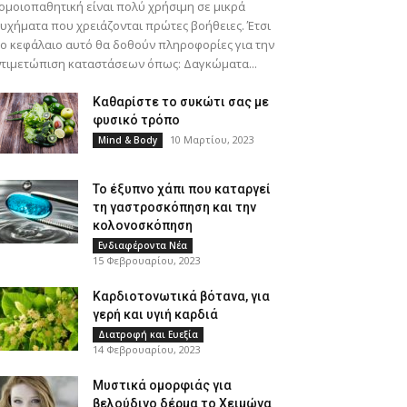
ομοιοπαθητική είναι πολύ χρήσιμη σε μικρά
υχήματα που χρειάζονται πρώτες βοήθειες. Έτσι
ο κεφάλαιο αυτό θα δοθούν πληροφορίες για την
τιμετώπιση καταστάσεων όπως: Δαγκώματα...
Καθαρίστε το συκώτι σας με
φυσικό τρόπο
10 Μαρτίου, 2023
Mind & Body
Το έξυπνο χάπι που καταργεί
τη γαστροσκόπηση και την
κολονοσκόπηση
Ενδιαφέροντα Νέα
15 Φεβρουαρίου, 2023
Καρδιοτονωτικά βότανα, για
γερή και υγιή καρδιά
Διατροφή και Ευεξία
14 Φεβρουαρίου, 2023
Μυστικά ομορφιάς για
βελούδινο δέρμα το Χειμώνα