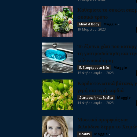
Καθαρίστε το συκώτι σας 
φυσικό τρόπο
Maggie
-
Mind & Body
10 Μαρτίου, 2023
Το έξυπνο χάπι που καταργ
τη γαστροσκόπηση και τη
κολονοσκόπηση
Maggie
-
Ενδιαφέροντα Νέα
15 Φεβρουαρίου, 2023
Καρδιοτονωτικά βότανα, γ
γερή και υγιή καρδιά
Maggie
-
Διατροφή και Ευεξία
14 Φεβρουαρίου, 2023
Μυστικά ομορφιάς για
βελούδινο δέρμα το Χειμώ
Maggie
-
Beauty