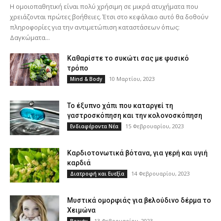
Η ομοιοπαθητική είναι πολύ χρήσιμη σε μικρά ατυχήματα που
χρειάζονται πρώτες βοήθειες. Έτσι στο κεφάλαιο αυτό θα δοθούν
πληροφορίες για την αντιμετώπιση καταστάσεων όπως:
Δαγκώματα...
Καθαρίστε το συκώτι σας με φυσικό
τρόπο
10 Μαρτίου, 2023
Mind & Body
Το έξυπνο χάπι που καταργεί τη
γαστροσκόπηση και την κολονοσκόπηση
15 Φεβρουαρίου, 2023
Ενδιαφέροντα Νέα
Καρδιοτονωτικά βότανα, για γερή και υγιή
καρδιά
14 Φεβρουαρίου, 2023
Διατροφή και Ευεξία
Μυστικά ομορφιάς για βελούδινο δέρμα το
Χειμώνα
13 Φεβρουαρίου, 2023
Beauty