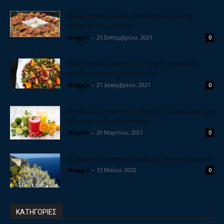
Μπιφτέκια λαχανικών, η θεϊκή γεύση που θα
ξετρελλάνει τα παιδιά
Maggie
-
25 Σεπτεμβρίου, 2021
0
Χριστουγεννιάτικη σαλάτα με ρόδι, γραβιέρα,
καρύδια, μπαλσάμικο και μέλι
Maggie
-
21 Δεκεμβρίου, 2021
0
Φτιάξε σπιτικούς ηλεκτρολύτες για να έχεις δύναμη
& ενέργεια. Εύκολη συνταγή
Megeia
-
29 Μαρτίου, 2021
0
Ελίχρυσος, το ισχυρό βότανο της αιώνιας νεότητας
Maggie
-
13 Μαΐου, 2022
0
ΚΑΤΗΓΟΡΙΕΣ