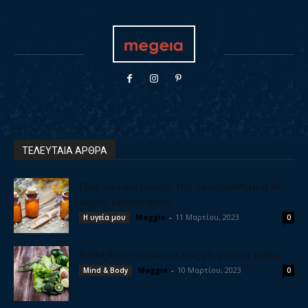
ΤΕΛΕΥΤΑΙΑ ΑΡΘΡΑ
Πως να εφαρμόσετε την ομοιοπαθητική σε
οξείες καταστάσεις
Maggie
-
11 Μαρτίου, 2023
Η υγεία μου
0
Καθαρίστε το συκώτι σας με φυσικό τρόπο
Maggie
-
10 Μαρτίου, 2023
Mind & Body
0