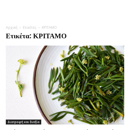
Αρχική
Ετικέτες
ΚΡΙΤΑΜΟ
Ετικέτα: ΚΡΙΤΑΜΟ
Διατροφή και Ευεξία