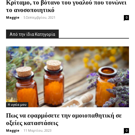
Κρίταμο, το βότανο του γυαλού που τονώνει
το ανοσοποιητικό
Maggie
-
5 Σεπτεμβρίου, 2021
0
Από την ίδια Κατηγορία
Η υγεία μου
Πως να εφαρμόσετε την ομοιοπαθητική σε
οξείες καταστάσεις
Maggie
-
11 Μαρτίου, 2023
0