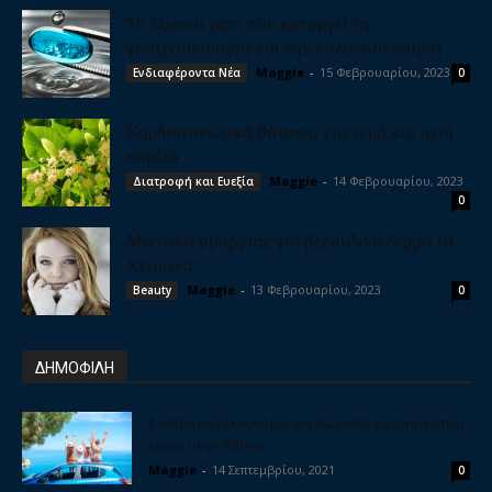
Το έξυπνο χάπι που καταργεί τη
γαστροσκόπηση και την κολονοσκόπηση
Maggie
-
15 Φεβρουαρίου, 2023
Ενδιαφέροντα Νέα
0
Καρδιοτονωτικά βότανα, για γερή και υγιή
καρδιά
Maggie
-
14 Φεβρουαρίου, 2023
Διατροφή και Ευεξία
0
Μυστικά ομορφιάς για βελούδινο δέρμα το
Χειμώνα
Maggie
-
13 Φεβρουαρίου, 2023
Beauty
0
ΔΗΜΟΦΙΛΗ
5 υπέροχοι προορισμοί για διακοπές με αυτοκίνητο
κοντά στην Αθήνα
Maggie
-
14 Σεπτεμβρίου, 2021
0