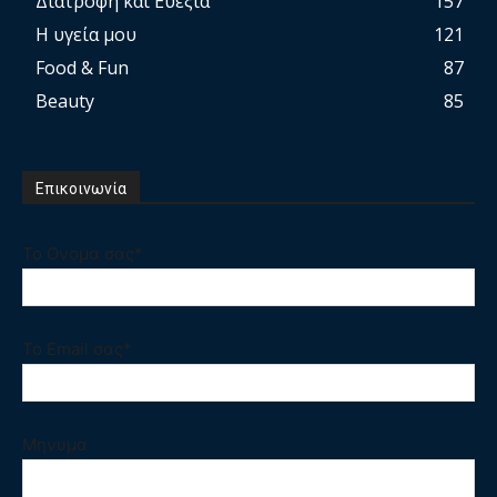
Διατροφή και Ευεξία
157
Η υγεία μου
121
Food & Fun
87
Beauty
85
Επικοινωνία
Το Ονομα σας*
Το Email σας*
Μηνυμα