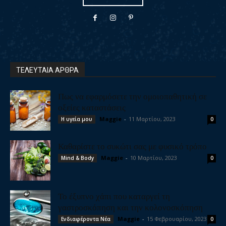
ΤΕΛΕΥΤΑΙΑ ΑΡΘΡΑ
Πως να εφαρμόσετε την ομοιοπαθητική σε
οξείες καταστάσεις
Maggie
-
11 Μαρτίου, 2023
Η υγεία μου
0
Καθαρίστε το συκώτι σας με φυσικό τρόπο
Maggie
-
10 Μαρτίου, 2023
Mind & Body
0
Το έξυπνο χάπι που καταργεί τη
γαστροσκόπηση και την κολονοσκόπηση
Maggie
-
15 Φεβρουαρίου, 2023
Ενδιαφέροντα Νέα
0