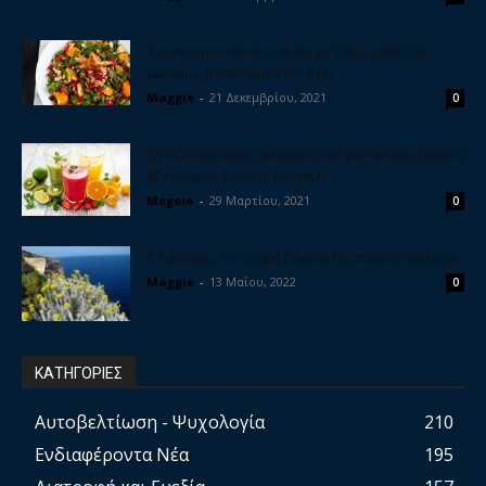
Χριστουγεννιάτικη σαλάτα με ρόδι, γραβιέρα,
καρύδια, μπαλσάμικο και μέλι
Maggie
-
21 Δεκεμβρίου, 2021
0
Φτιάξε σπιτικούς ηλεκτρολύτες για να έχεις δύναμη
& ενέργεια. Εύκολη συνταγή
Megeia
-
29 Μαρτίου, 2021
0
Ελίχρυσος, το ισχυρό βότανο της αιώνιας νεότητας
Maggie
-
13 Μαΐου, 2022
0
ΚΑΤΗΓΟΡΙΕΣ
Αυτοβελτίωση - Ψυχολογία
210
Ενδιαφέροντα Νέα
195