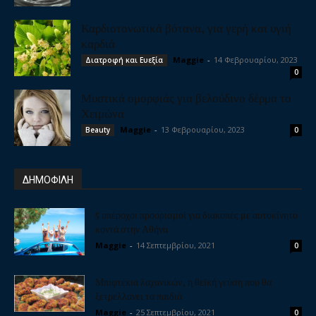
Καρδιοτονωτικά βότανα, για γερή και υγιή
καρδιά
Maggie
-
14 Φεβρουαρίου, 2023
Διατροφή και Ευεξία
0
Μυστικά ομορφιάς για βελούδινο δέρμα το
Χειμώνα
Maggie
-
13 Φεβρουαρίου, 2023
Beauty
0
ΔΗΜΟΦΙΛΗ
5 υπέροχοι προορισμοί για διακοπές με αυτοκίνητο
κοντά στην Αθήνα
Maggie
-
14 Σεπτεμβρίου, 2021
0
Μπιφτέκια λαχανικών, η θεϊκή γεύση που θα
ξετρελλάνει τα παιδιά
Maggie
-
25 Σεπτεμβρίου, 2021
0