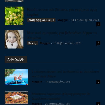
Καρδιοτονωτικά βότανα, για γερή και υγιή
καρδιά
Maggie
-
14 Φεβρουαρίου, 2023
Διατροφή και Ευεξία
0
Μυστικά ομορφιάς για βελούδινο δέρμα το
Χειμώνα
Maggie
-
13 Φεβρουαρίου, 2023
Beauty
0
ΔΗΜΟΦΙΛΗ
5 υπέροχοι προορισμοί για διακοπές με αυτοκίνητο
κοντά στην Αθήνα
Maggie
-
14 Σεπτεμβρίου, 2021
0
Μπιφτέκια λαχανικών, η θεϊκή γεύση που θα
ξετρελλάνει τα παιδιά
Maggie
-
25 Σεπτεμβρίου, 2021
0