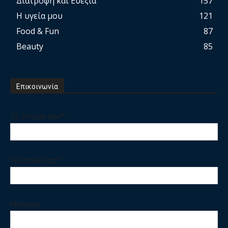
Διατροφή και Ευεξία
157
Η υγεία μου
121
Food & Fun
87
Beauty
85
Επικοινωνία
Το Ονομα σας*
Το Email σας*
Μηνυμα