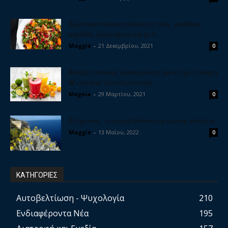
Χριστουγεννιάτικη σαλάτα με ρόδι, γραβιέρα,
καρύδια, μπαλσάμικο και μέλι
Maggie
-
21 Δεκεμβρίου, 2021
0
Φτιάξε σπιτικούς ηλεκτρολύτες για να έχεις δύναμη
& ενέργεια. Εύκολη συνταγή
Megeia
-
29 Μαρτίου, 2021
0
Ελίχρυσος, το ισχυρό βότανο της αιώνιας νεότητας
Maggie
-
13 Μαΐου, 2022
0
ΚΑΤΗΓΟΡΙΕΣ
Αυτοβελτίωση - Ψυχολογία
210
Ενδιαφέροντα Νέα
195