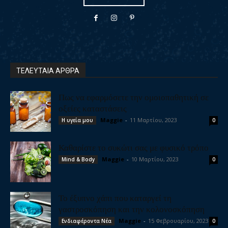
ΤΕΛΕΥΤΑΙΑ ΑΡΘΡΑ
Πως να εφαρμόσετε την ομοιοπαθητική σε
οξείες καταστάσεις
Maggie
-
11 Μαρτίου, 2023
Η υγεία μου
0
Καθαρίστε το συκώτι σας με φυσικό τρόπο
Maggie
-
10 Μαρτίου, 2023
Mind & Body
0
Το έξυπνο χάπι που καταργεί τη
γαστροσκόπηση και την κολονοσκόπηση
Maggie
-
15 Φεβρουαρίου, 2023
Ενδιαφέροντα Νέα
0