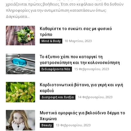
χρειάζονται πρώτες βοήθειες. Έτσι στο κεφάλαιο αυτό θα δοθούν
πληροφορίες για την αντιμετώπιση καταστάσεων όπως:
Δαγκώματα...
Καθαρίστε το συκώτι σας με φυσικό
τρόπο
10 Μαρτίου, 2023
Mind & Body
Το έξυπνο χάπι που καταργεί τη
γαστροσκόπηση και την κολονοσκόπηση
15 Φεβρουαρίου, 2023
Ενδιαφέροντα Νέα
Καρδιοτονωτικά βότανα, για γερή και υγιή
καρδιά
14 Φεβρουαρίου, 2023
Διατροφή και Ευεξία
Μυστικά ομορφιάς για βελούδινο δέρμα το
Χειμώνα
13 Φεβρουαρίου, 2023
Beauty