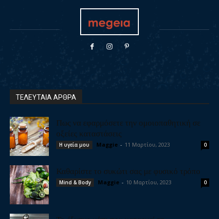
ΤΕΛΕΥΤΑΙΑ ΑΡΘΡΑ
Πως να εφαρμόσετε την ομοιοπαθητική σε
οξείες καταστάσεις
Maggie
-
11 Μαρτίου, 2023
Η υγεία μου
0
Καθαρίστε το συκώτι σας με φυσικό τρόπο
Maggie
-
10 Μαρτίου, 2023
Mind & Body
0