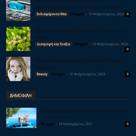
Το έξυπνο χάπι που καταργεί τη
γαστροσκόπηση και την κολονοσκόπηση
Maggie
-
15 Φεβρουαρίου, 2023
Ενδιαφέροντα Νέα
0
Καρδιοτονωτικά βότανα, για γερή και υγιή
καρδιά
Maggie
-
14 Φεβρουαρίου, 2023
Διατροφή και Ευεξία
0
Μυστικά ομορφιάς για βελούδινο δέρμα το
Χειμώνα
Maggie
-
13 Φεβρουαρίου, 2023
Beauty
0
ΔΗΜΟΦΙΛΗ
5 υπέροχοι προορισμοί για διακοπές με αυτοκίνητο
κοντά στην Αθήνα
Maggie
-
14 Σεπτεμβρίου, 2021
0