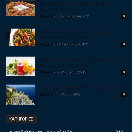
Μπιφτέκια λαχανικών, η θεϊκή γεύση που θα
ξετρελλάνει τα παιδιά
Maggie
-
25 Σεπτεμβρίου, 2021
0
Χριστουγεννιάτικη σαλάτα με ρόδι, γραβιέρα,
καρύδια, μπαλσάμικο και μέλι
Maggie
-
21 Δεκεμβρίου, 2021
0
Φτιάξε σπιτικούς ηλεκτρολύτες για να έχεις δύναμη
& ενέργεια. Εύκολη συνταγή
Megeia
-
29 Μαρτίου, 2021
0
Ελίχρυσος, το ισχυρό βότανο της αιώνιας νεότητας
Maggie
-
13 Μαΐου, 2022
0
ΚΑΤΗΓΟΡΙΕΣ