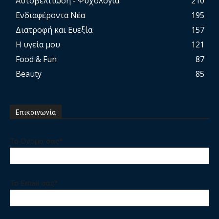
Αυτοβελτίωση - Ψυχολογία
210
Ενδιαφέροντα Νέα
195
Διατροφή και Ευεξία
157
Η υγεία μου
121
Food & Fun
87
Beauty
85
Επικοινωνία
Το Ονομα σας*
Το Email σας*