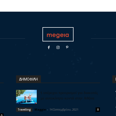
ΔΗΜΟΦΙΛΗ
5 υπέροχοι προορισμοί για διακοπές
με αυτοκίνητο κοντά στην Αθήνα
Maggie
-
14 Σεπτεμβρίου, 2021
Travelling
0
0