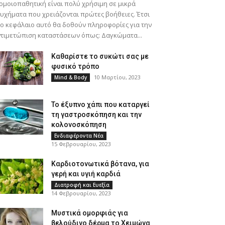
ομοιοπαθητική είναι πολύ χρήσιμη σε μικρά
υχήματα που χρειάζονται πρώτες βοήθειες. Έτσι
ο κεφάλαιο αυτό θα δοθούν πληροφορίες για την
τιμετώπιση καταστάσεων όπως: Δαγκώματα...
Καθαρίστε το συκώτι σας με
φυσικό τρόπο
10 Μαρτίου, 2023
Mind & Body
Το έξυπνο χάπι που καταργεί
τη γαστροσκόπηση και την
κολονοσκόπηση
Ενδιαφέροντα Νέα
15 Φεβρουαρίου, 2023
Καρδιοτονωτικά βότανα, για
γερή και υγιή καρδιά
Διατροφή και Ευεξία
14 Φεβρουαρίου, 2023
Μυστικά ομορφιάς για
βελούδινο δέρμα το Χειμώνα