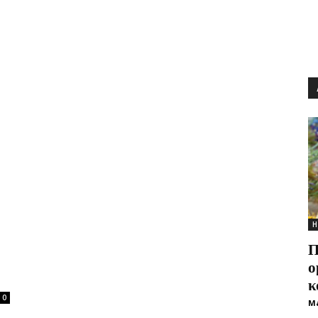
Η
Π
ο
κ
0
M