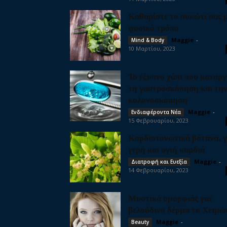
Καθαρίστε το συκώτι σας 
φυσικό τρόπο
Maggie
-
Mind & Body
10 Μαρτίου, 2023
Το έξυπνο χάπι που καταργ
τη γαστροσκόπηση και τη
κολονοσκόπηση
Maggie
-
Ενδιαφέροντα Νέα
15 Φεβρουαρίου, 2023
Καρδιοτονωτικά βότανα, γ
γερή και υγιή καρδιά
Maggie
-
Διατροφή και Ευεξία
14 Φεβρουαρίου, 2023
Μυστικά ομορφιάς για
βελούδινο δέρμα το Χειμώ
Maggie
-
Beauty