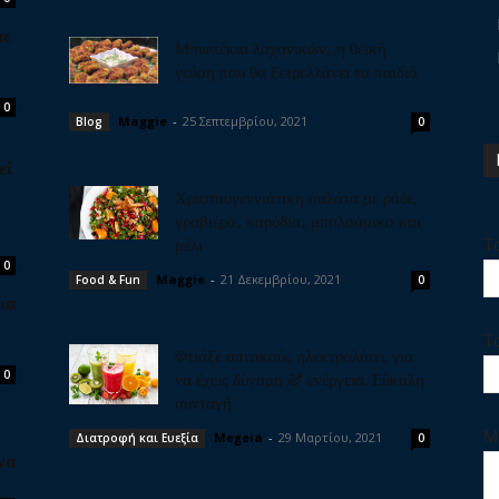
με
Μπιφτέκια λαχανικών, η θεϊκή
γεύση που θα ξετρελλάνει τα παιδιά
0
Maggie
-
25 Σεπτεμβρίου, 2021
Blog
0
εί
ν
Χριστουγεννιάτικη σαλάτα με ρόδι,
γραβιέρα, καρύδια, μπαλσάμικο και
μέλι
Τ
0
Maggie
-
21 Δεκεμβρίου, 2021
Food & Fun
0
ια
Τ
Φτιάξε σπιτικούς ηλεκτρολύτες για
0
να έχεις δύναμη & ενέργεια. Εύκολη
συνταγή
Μ
Megeia
-
29 Μαρτίου, 2021
Διατροφή και Ευεξία
0
να