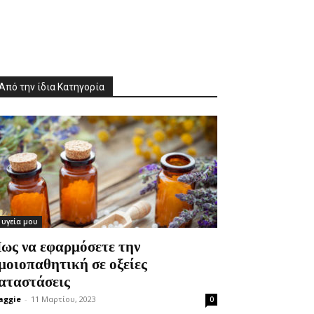
Από την ίδια Κατηγορία
 υγεία μου
ως να εφαρμόσετε την
μοιοπαθητική σε οξείες
αταστάσεις
aggie
-
11 Μαρτίου, 2023
0