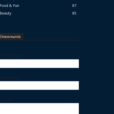
Food & Fun
87
Beauty
85
Επικοινωνία
ο Ονομα σας*
ο Email σας*
ηνυμα