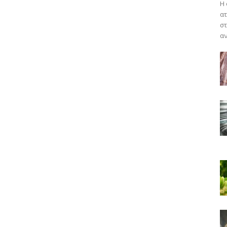
Η 
ατ
στ
αν