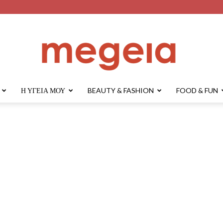
Η ΥΓΕΊΑ ΜΟΥ
BEAUTY & FASHION
FOOD & FUN
megeia.gr