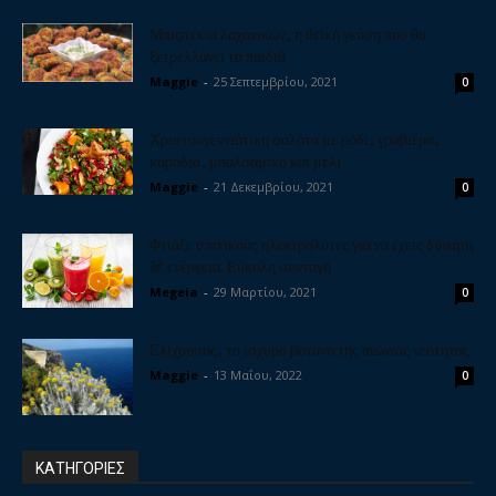
Μπιφτέκια λαχανικών, η θεϊκή γεύση που θα
ξετρελλάνει τα παιδιά
Maggie
-
25 Σεπτεμβρίου, 2021
0
Χριστουγεννιάτικη σαλάτα με ρόδι, γραβιέρα,
καρύδια, μπαλσάμικο και μέλι
Maggie
-
21 Δεκεμβρίου, 2021
0
Φτιάξε σπιτικούς ηλεκτρολύτες για να έχεις δύναμη
& ενέργεια. Εύκολη συνταγή
Megeia
-
29 Μαρτίου, 2021
0
Ελίχρυσος, το ισχυρό βότανο της αιώνιας νεότητας
Maggie
-
13 Μαΐου, 2022
0
ΚΑΤΗΓΟΡΙΕΣ