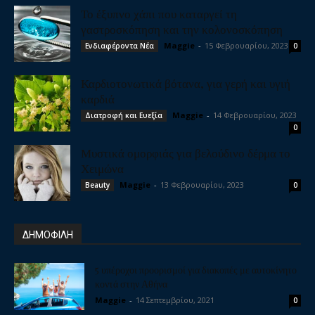
Το έξυπνο χάπι που καταργεί τη
γαστροσκόπηση και την κολονοσκόπηση
Maggie
-
15 Φεβρουαρίου, 2023
Ενδιαφέροντα Νέα
0
Καρδιοτονωτικά βότανα, για γερή και υγιή
καρδιά
Maggie
-
14 Φεβρουαρίου, 2023
Διατροφή και Ευεξία
0
Μυστικά ομορφιάς για βελούδινο δέρμα το
Χειμώνα
Maggie
-
13 Φεβρουαρίου, 2023
Beauty
0
ΔΗΜΟΦΙΛΗ
5 υπέροχοι προορισμοί για διακοπές με αυτοκίνητο
κοντά στην Αθήνα
Maggie
-
14 Σεπτεμβρίου, 2021
0