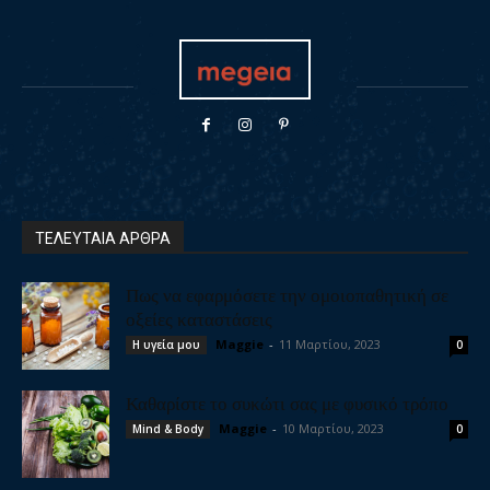
ΤΕΛΕΥΤΑΙΑ ΑΡΘΡΑ
Πως να εφαρμόσετε την ομοιοπαθητική σε
οξείες καταστάσεις
Maggie
-
11 Μαρτίου, 2023
Η υγεία μου
0
Καθαρίστε το συκώτι σας με φυσικό τρόπο
Maggie
-
10 Μαρτίου, 2023
Mind & Body
0