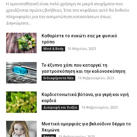
Η ομοιοπαθητική είναι πολύ χρήσιμη σε μικρά ατυχήματα που
χρειάζονται πρώτες βοήθειες. Έτσι στο κεφάλαιο αυτό θα δοθούν
πληροφορίες για την αντιμετώπιση καταστάσεων όπως:
Δαγκώματα...
Καθαρίστε το συκώτι σας με φυσικό
τρόπο
10 Μαρτίου, 2023
Mind & Body
Το έξυπνο χάπι που καταργεί τη
γαστροσκόπηση και την κολονοσκόπηση
15 Φεβρουαρίου, 2023
Ενδιαφέροντα Νέα
Καρδιοτονωτικά βότανα, για γερή και υγιή
καρδιά
14 Φεβρουαρίου, 2023
Διατροφή και Ευεξία
Μυστικά ομορφιάς για βελούδινο δέρμα το
Χειμώνα
13 Φεβρουαρίου, 2023
Beauty