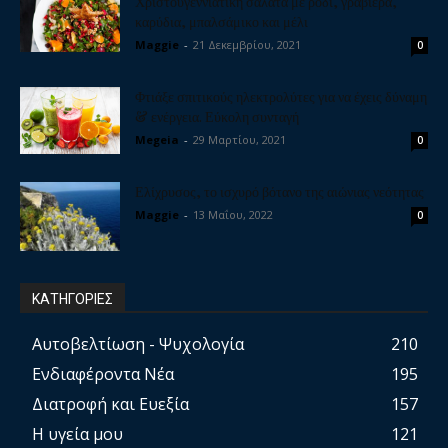
Χριστουγεννιάτικη σαλάτα με ρόδι, γραβιέρα,
καρύδια, μπαλσάμικο και μέλι
Maggie
-
21 Δεκεμβρίου, 2021
0
Φτιάξε σπιτικούς ηλεκτρολύτες για να έχεις δύναμη
& ενέργεια. Εύκολη συνταγή
Megeia
-
29 Μαρτίου, 2021
0
Ελίχρυσος, το ισχυρό βότανο της αιώνιας νεότητας
Maggie
-
13 Μαΐου, 2022
0
ΚΑΤΗΓΟΡΙΕΣ
Αυτοβελτίωση - Ψυχολογία
210
Ενδιαφέροντα Νέα
195
Διατροφή και Ευεξία
157
Η υγεία μου
121