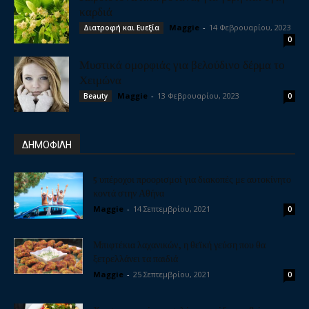
καρδιά
Maggie
-
14 Φεβρουαρίου, 2023
Διατροφή και Ευεξία
0
Μυστικά ομορφιάς για βελούδινο δέρμα το
Χειμώνα
Maggie
-
13 Φεβρουαρίου, 2023
Beauty
0
ΔΗΜΟΦΙΛΗ
5 υπέροχοι προορισμοί για διακοπές με αυτοκίνητο
κοντά στην Αθήνα
Maggie
-
14 Σεπτεμβρίου, 2021
0
Μπιφτέκια λαχανικών, η θεϊκή γεύση που θα
ξετρελλάνει τα παιδιά
Maggie
-
25 Σεπτεμβρίου, 2021
0