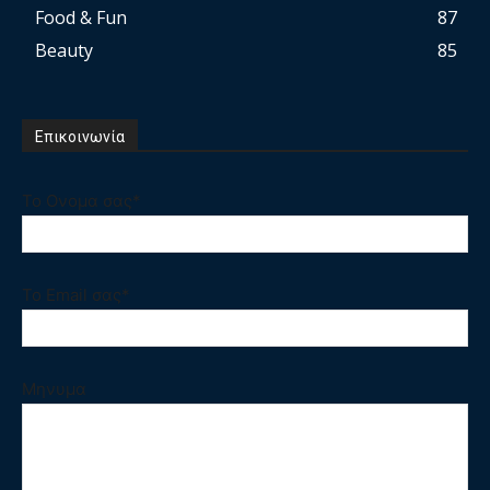
Food & Fun
87
Beauty
85
Επικοινωνία
Το Ονομα σας*
Το Email σας*
Μηνυμα