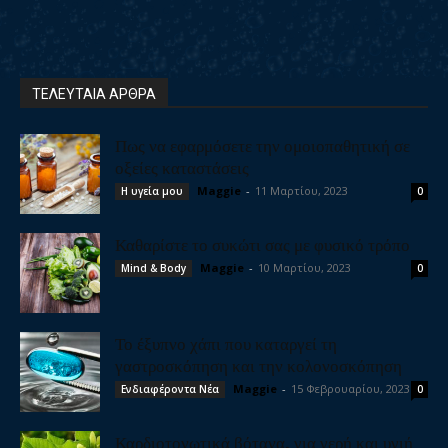
ΤΕΛΕΥΤΑΙΑ ΑΡΘΡΑ
Πως να εφαρμόσετε την ομοιοπαθητική σε
οξείες καταστάσεις
Maggie
-
11 Μαρτίου, 2023
Η υγεία μου
0
Καθαρίστε το συκώτι σας με φυσικό τρόπο
Maggie
-
10 Μαρτίου, 2023
Mind & Body
0
Το έξυπνο χάπι που καταργεί τη
γαστροσκόπηση και την κολονοσκόπηση
Maggie
-
15 Φεβρουαρίου, 2023
Ενδιαφέροντα Νέα
0
Καρδιοτονωτικά βότανα, για γερή και υγιή