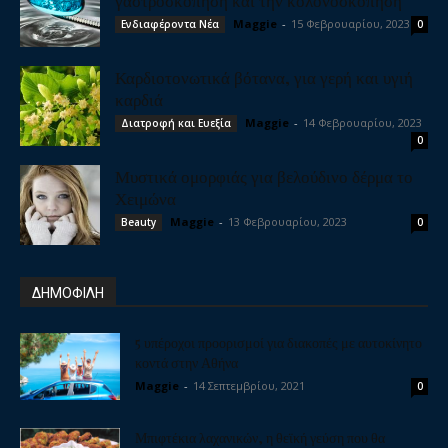
γαστροσκόπηση και την κολονοσκόπηση
Maggie
-
15 Φεβρουαρίου, 2023
Ενδιαφέροντα Νέα
0
Καρδιοτονωτικά βότανα, για γερή και υγιή
καρδιά
Maggie
-
14 Φεβρουαρίου, 2023
Διατροφή και Ευεξία
0
Μυστικά ομορφιάς για βελούδινο δέρμα το
Χειμώνα
Maggie
-
13 Φεβρουαρίου, 2023
Beauty
0
ΔΗΜΟΦΙΛΗ
5 υπέροχοι προορισμοί για διακοπές με αυτοκίνητο
κοντά στην Αθήνα
Maggie
-
14 Σεπτεμβρίου, 2021
0
Μπιφτέκια λαχανικών, η θεϊκή γεύση που θα