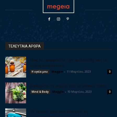
ΤΕΛΕΥΤΑΙΑ ΑΡΘΡΑ
Πως να εφαρμόσετε την ομοιοπαθητική σε
οξείες καταστάσεις
Maggie
-
11 Μαρτίου, 2023
Η υγεία μου
0
Καθαρίστε το συκώτι σας με φυσικό τρόπο
Maggie
-
10 Μαρτίου, 2023
Mind & Body
0
Το έξυπνο χάπι που καταργεί τη