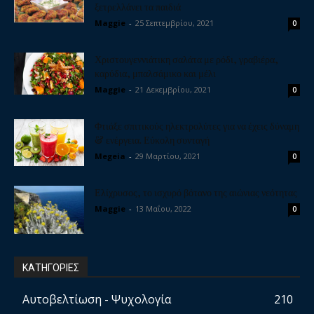
ξετρελλάνει τα παιδιά
Maggie
-
25 Σεπτεμβρίου, 2021
0
Χριστουγεννιάτικη σαλάτα με ρόδι, γραβιέρα,
καρύδια, μπαλσάμικο και μέλι
Maggie
-
21 Δεκεμβρίου, 2021
0
Φτιάξε σπιτικούς ηλεκτρολύτες για να έχεις δύναμη
& ενέργεια. Εύκολη συνταγή
Megeia
-
29 Μαρτίου, 2021
0
Ελίχρυσος, το ισχυρό βότανο της αιώνιας νεότητας
Maggie
-
13 Μαΐου, 2022
0
ΚΑΤΗΓΟΡΙΕΣ
Αυτοβελτίωση - Ψυχολογία
210