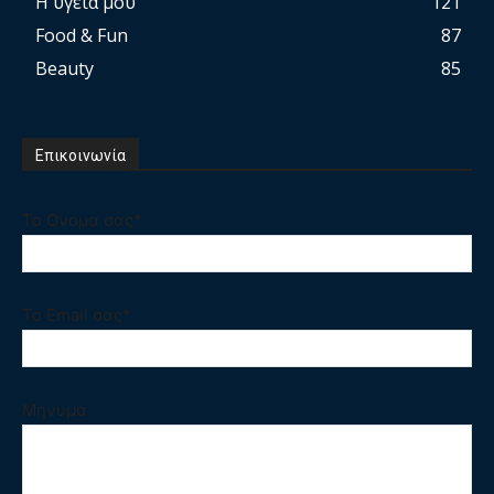
Η υγεία μου
121
Food & Fun
87
Beauty
85
Επικοινωνία
Το Ονομα σας*
Το Email σας*
Μηνυμα