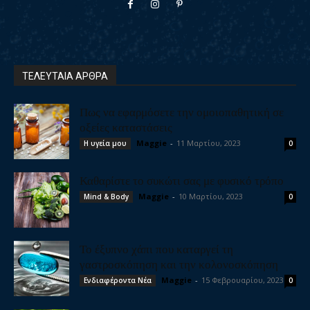
ΤΕΛΕΥΤΑΙΑ ΑΡΘΡΑ
Πως να εφαρμόσετε την ομοιοπαθητική σε
οξείες καταστάσεις
Maggie
-
11 Μαρτίου, 2023
Η υγεία μου
0
Καθαρίστε το συκώτι σας με φυσικό τρόπο
Maggie
-
10 Μαρτίου, 2023
Mind & Body
0
Το έξυπνο χάπι που καταργεί τη
γαστροσκόπηση και την κολονοσκόπηση
Maggie
-
15 Φεβρουαρίου, 2023
Ενδιαφέροντα Νέα
0