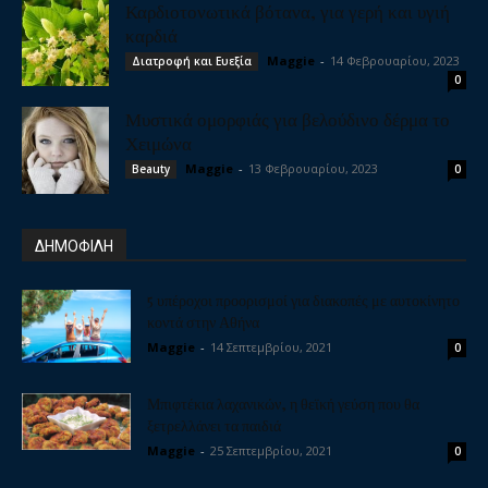
Καρδιοτονωτικά βότανα, για γερή και υγιή
καρδιά
Maggie
-
14 Φεβρουαρίου, 2023
Διατροφή και Ευεξία
0
Μυστικά ομορφιάς για βελούδινο δέρμα το
Χειμώνα
Maggie
-
13 Φεβρουαρίου, 2023
Beauty
0
ΔΗΜΟΦΙΛΗ
5 υπέροχοι προορισμοί για διακοπές με αυτοκίνητο
κοντά στην Αθήνα
Maggie
-
14 Σεπτεμβρίου, 2021
0
Μπιφτέκια λαχανικών, η θεϊκή γεύση που θα
ξετρελλάνει τα παιδιά
Maggie
-
25 Σεπτεμβρίου, 2021
0