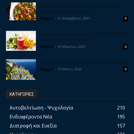
Χριστουγεννιάτικη σαλάτα με ρόδι, γραβιέρα,
καρύδια, μπαλσάμικο και μέλι
Maggie
-
21 Δεκεμβρίου, 2021
0
Φτιάξε σπιτικούς ηλεκτρολύτες για να έχεις δύναμη
& ενέργεια. Εύκολη συνταγή
Megeia
-
29 Μαρτίου, 2021
0
Ελίχρυσος, το ισχυρό βότανο της αιώνιας νεότητας
Maggie
-
13 Μαΐου, 2022
0
ΚΑΤΗΓΟΡΙΕΣ
Αυτοβελτίωση - Ψυχολογία
210
Ενδιαφέροντα Νέα
195
Διατροφή και Ευεξία
157