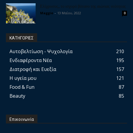
Ελίχρυσος, το ισχυρό βότανο της αιώνιας νεότητας
Maggie
-
13 Μαΐου, 2022
0
ΚΑΤΗΓΟΡΙΕΣ
Αυτοβελτίωση - Ψυχολογία
210
Ενδιαφέροντα Νέα
195
Διατροφή και Ευεξία
157
Η υγεία μου
121
Food & Fun
87
Beauty
85
Επικοινωνία