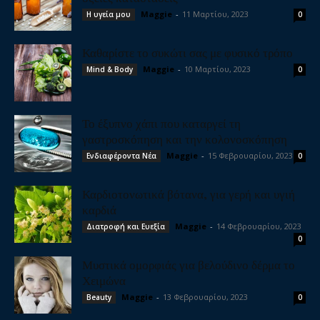
Maggie
-
11 Μαρτίου, 2023
Η υγεία μου
0
Καθαρίστε το συκώτι σας με φυσικό τρόπο
Maggie
-
10 Μαρτίου, 2023
Mind & Body
0
Το έξυπνο χάπι που καταργεί τη
γαστροσκόπηση και την κολονοσκόπηση
Maggie
-
15 Φεβρουαρίου, 2023
Ενδιαφέροντα Νέα
0
Καρδιοτονωτικά βότανα, για γερή και υγιή
καρδιά
Maggie
-
14 Φεβρουαρίου, 2023
Διατροφή και Ευεξία
0
Μυστικά ομορφιάς για βελούδινο δέρμα το
Χειμώνα
Maggie
-
13 Φεβρουαρίου, 2023
Beauty
0