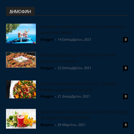
ΔΗΜΟΦΙΛΗ
5 υπέροχοι προορισμοί για διακοπές με αυτοκίνητο
κοντά στην Αθήνα
Maggie
-
14 Σεπτεμβρίου, 2021
0
Μπιφτέκια λαχανικών, η θεϊκή γεύση που θα
ξετρελλάνει τα παιδιά
Maggie
-
25 Σεπτεμβρίου, 2021
0
Χριστουγεννιάτικη σαλάτα με ρόδι, γραβιέρα,
καρύδια, μπαλσάμικο και μέλι
Maggie
-
21 Δεκεμβρίου, 2021
0
Φτιάξε σπιτικούς ηλεκτρολύτες για να έχεις δύναμη
& ενέργεια. Εύκολη συνταγή
Megeia
-
29 Μαρτίου, 2021
0