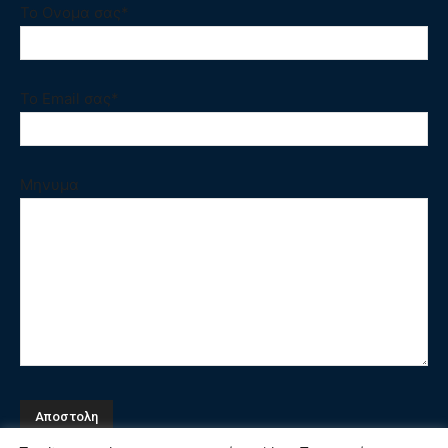
Το Ονομα σας*
Το Email σας*
Μηνυμα