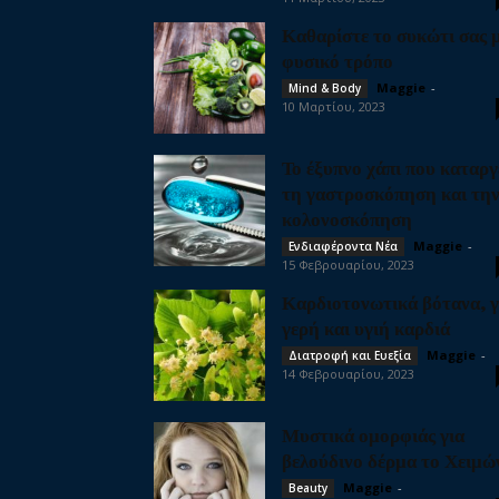
Καθαρίστε το συκώτι σας 
φυσικό τρόπο
Maggie
-
Mind & Body
10 Μαρτίου, 2023
Το έξυπνο χάπι που καταργ
τη γαστροσκόπηση και τη
κολονοσκόπηση
Maggie
-
Ενδιαφέροντα Νέα
15 Φεβρουαρίου, 2023
Καρδιοτονωτικά βότανα, γ
γερή και υγιή καρδιά
Maggie
-
Διατροφή και Ευεξία
14 Φεβρουαρίου, 2023
Μυστικά ομορφιάς για
βελούδινο δέρμα το Χειμώ
Maggie
-
Beauty