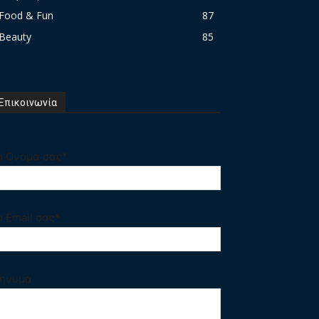
Food & Fun
87
Beauty
85
Επικοινωνία
ο Ονομα σας*
ο Email σας*
ηνυμα