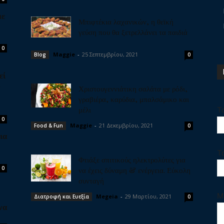
με
Μπιφτέκια λαχανικών, η θεϊκή
γεύση που θα ξετρελλάνει τα παιδιά
0
Maggie
-
25 Σεπτεμβρίου, 2021
Blog
0
εί
ν
Χριστουγεννιάτικη σαλάτα με ρόδι,
γραβιέρα, καρύδια, μπαλσάμικο και
μέλι
Τ
0
Maggie
-
21 Δεκεμβρίου, 2021
Food & Fun
0
ια
Τ
Φτιάξε σπιτικούς ηλεκτρολύτες για
0
να έχεις δύναμη & ενέργεια. Εύκολη
συνταγή
Μ
Megeia
-
29 Μαρτίου, 2021
Διατροφή και Ευεξία
0
να