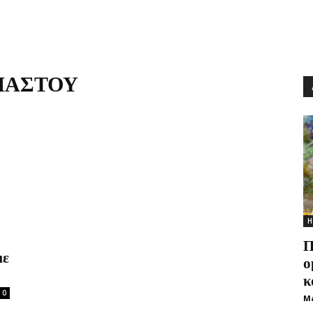
 ΜΑΣΤΟΥ
Η
Π
με
ο
κ
0
M