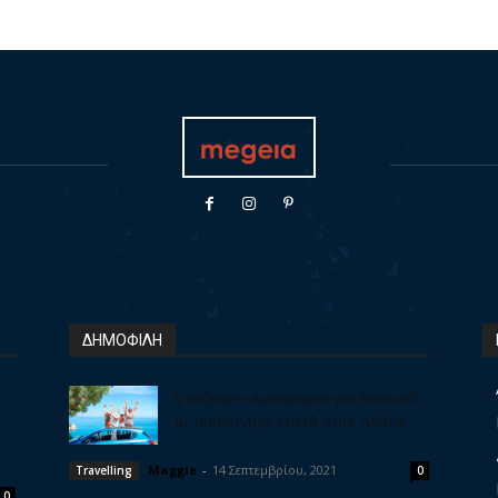
ΔΗΜΟΦΙΛΗ
5 υπέροχοι προορισμοί για διακοπές
με αυτοκίνητο κοντά στην Αθήνα
Maggie
-
14 Σεπτεμβρίου, 2021
Travelling
0
0