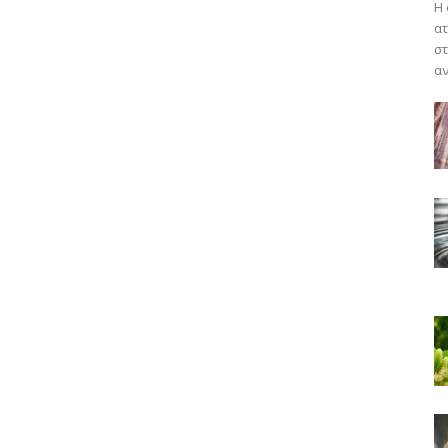
Η 
ατ
στ
αν