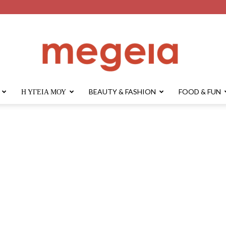
Η ΥΓΕΊΑ ΜΟΥ
BEAUTY & FASHION
FOOD & FUN
megeia.gr