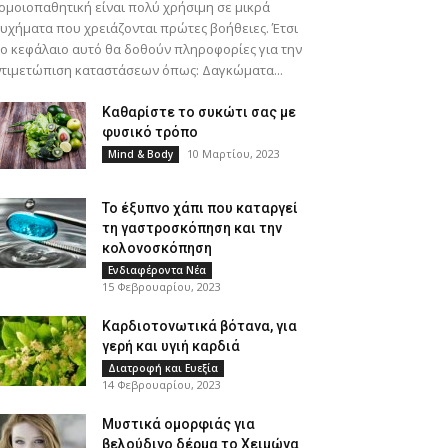
ομοιοπαθητική είναι πολύ χρήσιμη σε μικρά
υχήματα που χρειάζονται πρώτες βοήθειες. Έτσι
ο κεφάλαιο αυτό θα δοθούν πληροφορίες για την
τιμετώπιση καταστάσεων όπως: Δαγκώματα...
Καθαρίστε το συκώτι σας με
φυσικό τρόπο
10 Μαρτίου, 2023
Mind & Body
Το έξυπνο χάπι που καταργεί
τη γαστροσκόπηση και την
κολονοσκόπηση
Ενδιαφέροντα Νέα
15 Φεβρουαρίου, 2023
Καρδιοτονωτικά βότανα, για
γερή και υγιή καρδιά
Διατροφή και Ευεξία
14 Φεβρουαρίου, 2023
Μυστικά ομορφιάς για
βελούδινο δέρμα το Χειμώνα