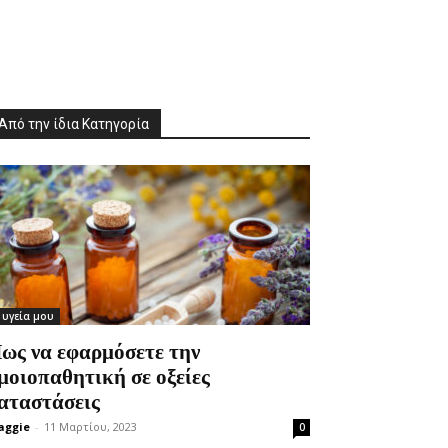
Από την ίδια Κατηγορία
 υγεία μου
ως να εφαρμόσετε την
μοιοπαθητική σε οξείες
αταστάσεις
aggie
-
11 Μαρτίου, 2023
0