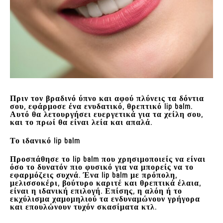
Πριν τον βραδινό ύπνο και αφού πλύνεις τα δόντια
σου, εφάρμοσε
ένα ενυδατικό, θρεπτικό
lip balm.
Αυτό θα λετουργήσει ευεργετικά για τα χείλη σου,
και το πρωί θα είναι λεία και απαλά.
Το ιδανικό lip balm
Προσπάθησε το lip balm που χρησιμοποιείς να είναι
όσο το δυνατόν πιο φυσικό για να μπορείς να το
εφαρμόζεις συχνά. Ένα lip balm με
πρόπολη
,
μελισσοκέρι
,
βούτυρο καριτέ
και
θρεπτικά έλαια
,
είναι η ιδανική επιλογή. Επίσης, η
αλόη
ή το
εκχύλισμα χαμομηλιού
τα ενδυναμώνουν γρήγορα
και επουλώνουν τυχόν σκασίματα κτλ.