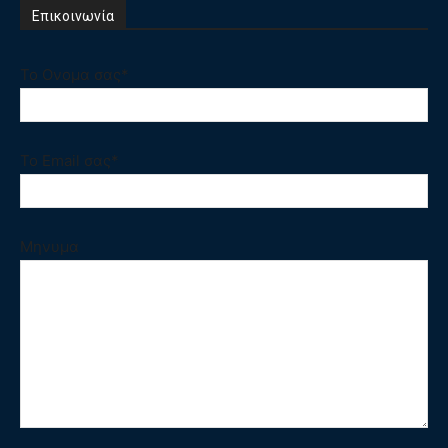
Επικοινωνία
Το Ονομα σας*
Το Email σας*
Μηνυμα