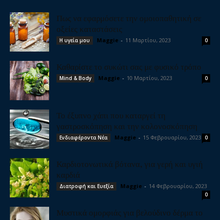
Πως να εφαρμόσετε την ομοιοπαθητική σε
οξείες καταστάσεις
Maggie
-
11 Μαρτίου, 2023
Η υγεία μου
0
Καθαρίστε το συκώτι σας με φυσικό τρόπο
Maggie
-
10 Μαρτίου, 2023
Mind & Body
0
Το έξυπνο χάπι που καταργεί τη
γαστροσκόπηση και την κολονοσκόπηση
Maggie
-
15 Φεβρουαρίου, 2023
Ενδιαφέροντα Νέα
0
Καρδιοτονωτικά βότανα, για γερή και υγιή
καρδιά
Maggie
-
14 Φεβρουαρίου, 2023
Διατροφή και Ευεξία
0
Μυστικά ομορφιάς για βελούδινο δέρμα το