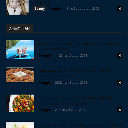
Χειμώνα
Maggie
-
13 Φεβρουαρίου, 2023
Beauty
0
ΔΗΜΟΦΙΛΗ
5 υπέροχοι προορισμοί για διακοπές με αυτοκίνητο
κοντά στην Αθήνα
Maggie
-
14 Σεπτεμβρίου, 2021
0
Μπιφτέκια λαχανικών, η θεϊκή γεύση που θα
ξετρελλάνει τα παιδιά
Maggie
-
25 Σεπτεμβρίου, 2021
0
Χριστουγεννιάτικη σαλάτα με ρόδι, γραβιέρα,
καρύδια, μπαλσάμικο και μέλι
Maggie
-
21 Δεκεμβρίου, 2021
0
Φτιάξε σπιτικούς ηλεκτρολύτες για να έχεις δύναμη