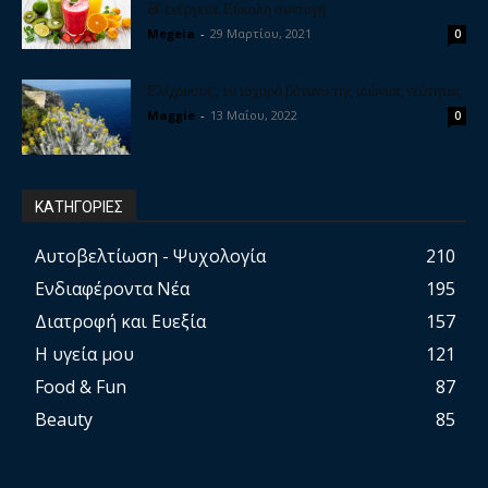
& ενέργεια. Εύκολη συνταγή
Megeia
-
29 Μαρτίου, 2021
0
Ελίχρυσος, το ισχυρό βότανο της αιώνιας νεότητας
Maggie
-
13 Μαΐου, 2022
0
ΚΑΤΗΓΟΡΙΕΣ
Αυτοβελτίωση - Ψυχολογία
210
Ενδιαφέροντα Νέα
195
Διατροφή και Ευεξία
157
Η υγεία μου
121
Food & Fun
87
Beauty
85