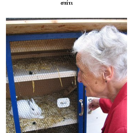
σπίτι