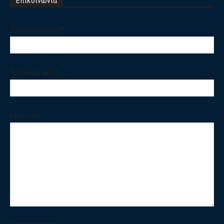
Επικοινωνία
Το Ονομα σας*
Το Email σας*
Μηνυμα