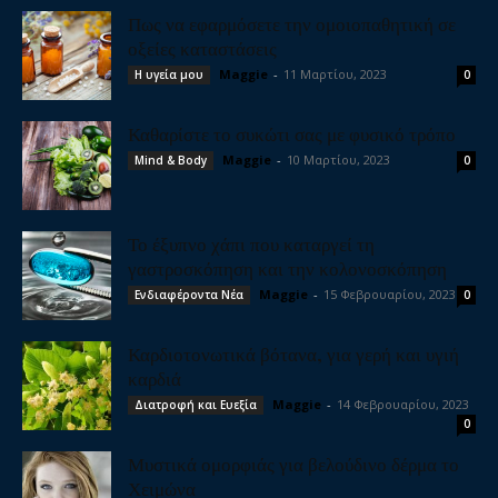
Πως να εφαρμόσετε την ομοιοπαθητική σε
οξείες καταστάσεις
Maggie
-
11 Μαρτίου, 2023
Η υγεία μου
0
Καθαρίστε το συκώτι σας με φυσικό τρόπο
Maggie
-
10 Μαρτίου, 2023
Mind & Body
0
Το έξυπνο χάπι που καταργεί τη
γαστροσκόπηση και την κολονοσκόπηση
Maggie
-
15 Φεβρουαρίου, 2023
Ενδιαφέροντα Νέα
0
Καρδιοτονωτικά βότανα, για γερή και υγιή
καρδιά
Maggie
-
14 Φεβρουαρίου, 2023
Διατροφή και Ευεξία
0
Μυστικά ομορφιάς για βελούδινο δέρμα το
Χειμώνα