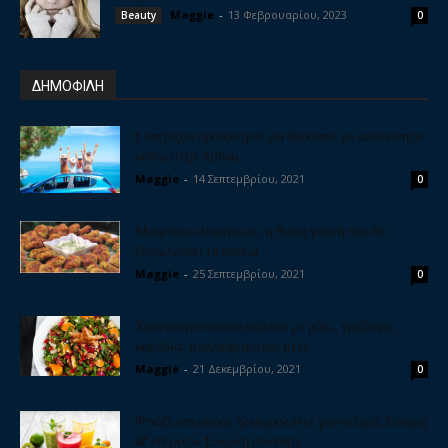
Maggie
-
13 Φεβρουαρίου, 2023
Beauty
0
ΔΗΜΟΦΙΛΗ
5 υπέροχοι προορισμοί για διακοπές με αυτοκίνητο
κοντά στην Αθήνα
Maggie
-
14 Σεπτεμβρίου, 2021
0
Μπιφτέκια λαχανικών, η θεϊκή γεύση που θα
ξετρελλάνει τα παιδιά
Maggie
-
25 Σεπτεμβρίου, 2021
0
Χριστουγεννιάτικη σαλάτα με ρόδι, γραβιέρα,
καρύδια, μπαλσάμικο και μέλι
Maggie
-
21 Δεκεμβρίου, 2021
0
Φτιάξε σπιτικούς ηλεκτρολύτες για να έχεις δύναμη
& ενέργεια. Εύκολη συνταγή