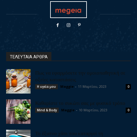
ΤΕΛΕΥΤΑΙΑ ΑΡΘΡΑ
Πως να εφαρμόσετε την ομοιοπαθητική σε
οξείες καταστάσεις
Maggie
-
11 Μαρτίου, 2023
Η υγεία μου
0
Καθαρίστε το συκώτι σας με φυσικό τρόπο
Maggie
-
10 Μαρτίου, 2023
Mind & Body
0
Το έξυπνο χάπι που καταργεί τη