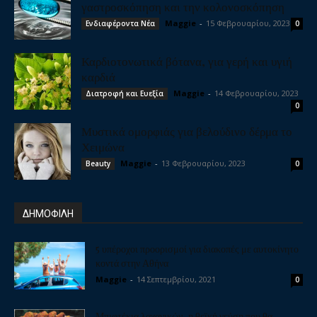
γαστροσκόπηση και την κολονοσκόπηση
Maggie
-
15 Φεβρουαρίου, 2023
Ενδιαφέροντα Νέα
0
Καρδιοτονωτικά βότανα, για γερή και υγιή
καρδιά
Maggie
-
14 Φεβρουαρίου, 2023
Διατροφή και Ευεξία
0
Μυστικά ομορφιάς για βελούδινο δέρμα το
Χειμώνα
Maggie
-
13 Φεβρουαρίου, 2023
Beauty
0
ΔΗΜΟΦΙΛΗ
5 υπέροχοι προορισμοί για διακοπές με αυτοκίνητο
κοντά στην Αθήνα
Maggie
-
14 Σεπτεμβρίου, 2021
0
Μπιφτέκια λαχανικών, η θεϊκή γεύση που θα