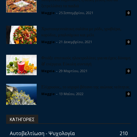
ξετρελλάνει τα παιδιά
Maggie
-
25 Σεπτεμβρίου, 2021
0
Χριστουγεννιάτικη σαλάτα με ρόδι, γραβιέρα,
καρύδια, μπαλσάμικο και μέλι
Maggie
-
21 Δεκεμβρίου, 2021
0
Φτιάξε σπιτικούς ηλεκτρολύτες για να έχεις δύναμη
& ενέργεια. Εύκολη συνταγή
Megeia
-
29 Μαρτίου, 2021
0
Ελίχρυσος, το ισχυρό βότανο της αιώνιας νεότητας
Maggie
-
13 Μαΐου, 2022
0
ΚΑΤΗΓΟΡΙΕΣ
Αυτοβελτίωση - Ψυχολογία
210