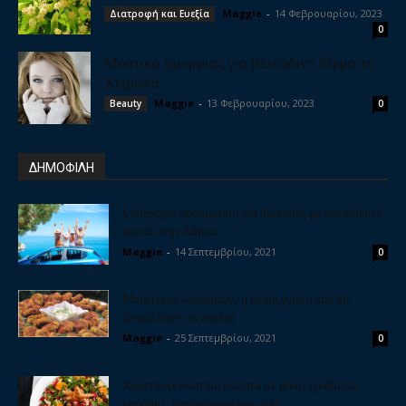
Maggie
-
14 Φεβρουαρίου, 2023
Διατροφή και Ευεξία
0
Μυστικά ομορφιάς για βελούδινο δέρμα το
Χειμώνα
Maggie
-
13 Φεβρουαρίου, 2023
Beauty
0
ΔΗΜΟΦΙΛΗ
5 υπέροχοι προορισμοί για διακοπές με αυτοκίνητο
κοντά στην Αθήνα
Maggie
-
14 Σεπτεμβρίου, 2021
0
Μπιφτέκια λαχανικών, η θεϊκή γεύση που θα
ξετρελλάνει τα παιδιά
Maggie
-
25 Σεπτεμβρίου, 2021
0
Χριστουγεννιάτικη σαλάτα με ρόδι, γραβιέρα,
καρύδια, μπαλσάμικο και μέλι