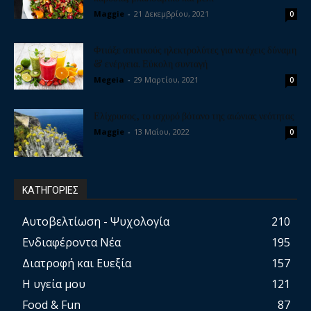
Maggie
-
21 Δεκεμβρίου, 2021
0
Φτιάξε σπιτικούς ηλεκτρολύτες για να έχεις δύναμη
& ενέργεια. Εύκολη συνταγή
Megeia
-
29 Μαρτίου, 2021
0
Ελίχρυσος, το ισχυρό βότανο της αιώνιας νεότητας
Maggie
-
13 Μαΐου, 2022
0
ΚΑΤΗΓΟΡΙΕΣ
Αυτοβελτίωση - Ψυχολογία
210
Ενδιαφέροντα Νέα
195
Διατροφή και Ευεξία
157
Η υγεία μου
121
Food & Fun
87