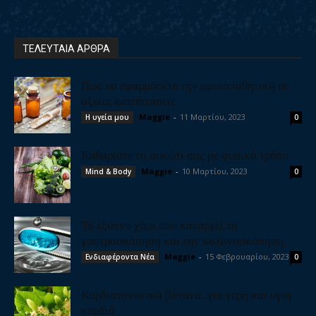
ΤΕΛΕΥΤΑΙΑ ΑΡΘΡΑ
Πως να εφαρμόσετε την ομοιοπαθητική σε
οξείες καταστάσεις
Maggie
-
11 Μαρτίου, 2023
Η υγεία μου
0
Καθαρίστε το συκώτι σας με φυσικό τρόπο
Maggie
-
10 Μαρτίου, 2023
Mind & Body
0
Το έξυπνο χάπι που καταργεί τη
γαστροσκόπηση και την κολονοσκόπηση
Maggie
-
15 Φεβρουαρίου, 2023
Ενδιαφέροντα Νέα
0
Καρδιοτονωτικά βότανα, για γερή και υγιή
καρδιά