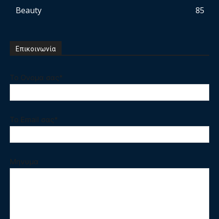
Beauty
85
Επικοινωνία
Το Ονομα σας*
Το Email σας*
Μηνυμα