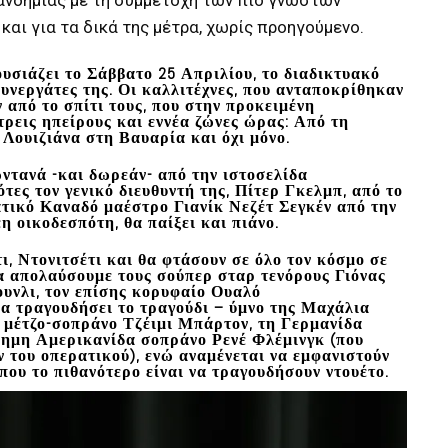
και για τα δικά της μέτρα, χωρίς προηγούμενο.
σιάζει το Σάββατο 25 Απριλίου, το διαδικτυακό
συνεργάτες της. Οι καλλιτέχνες, που ανταποκρίθηκαν
από το σπίτι τους, που στην προκειμένη
ρεις ηπείρους και εννέα ζώνες ώρας:
Από τη
Λουιζιάνα στη Βαυαρία και όχι μόνο.
ωντανά -και δωρεάν- από την ιστοσελίδα
τες τον γενικό διευθυντή της,
Πίτερ Γκελμπ
, από το
ματικό Καναδό μαέστρο
Γιανίκ Νεζέτ Σεγκέν
από την
η οικοδεσπότη, θα παίξει και πιάνο.
, Ντονιτσέτι και θα φτάσουν σε όλο τον κόσμο σε
α απολαύσουμε τους σούπερ σταρ τενόρους
Γιόνας
υνλι
, τον επίσης κορυφαίο Ουαλό
να τραγουδήσει το τραγούδι – ύμνο της Μαχάλια
δα μέτζο-σοπράνο
Τζέιμι Μπάρτον
, τη Γερμανίδα
άσημη Αμερικανίδα σοπράνο
Ρενέ Φλέμινγκ
(που
ν του οπερατικού), ενώ αναμένεται να εμφανιστούν
που το πιθανότερο είναι να τραγουδήσουν ντουέτο.