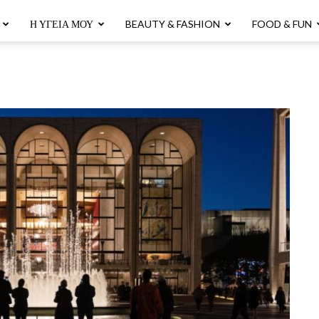
Η ΥΓΕΊΑ ΜΟΥ
BEAUTY & FASHION
FOOD & FUN