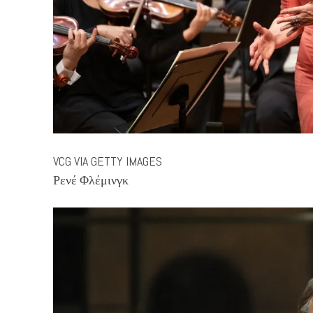
VCG VIA GETTY IMAGES
Ρενέ Φλέμινγκ