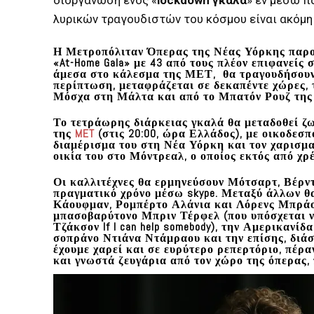
λυρικών τραγουδιστών του κόσμου είναι ακόμη 
Η Μετροπόλιταν Όπερας της Νέας Υόρκης παρου
«At-Home Gala»
με 43 από τους πλέον επιφανείς 
άμεσα στο κάλεσμα της ΜΕΤ, θα τραγουδήσουν 
περίπτωση, μεταφράζεται σε δεκαπέντε χώρες, τ
Μόσχα στη Μάλτα και από το Μπατόν Ρουζ της 
Το τετράωρης διάρκειας γκαλά
θα μεταδοθεί ζ
της
MET
(στις 20:00, ώρα Ελλάδος),
με οικοδεσπό
διαμέρισμα του στη Νέα Υόρκη και τον χαρισ
οικία του στο Μόντρεαλ, ο οποίος εκτός από χρέ
Οι καλλιτέχνες θα ερμηνεύσουν Μότσαρτ, Βέρντι
πραγματικό χρόνο μέσω skype. Μεταξύ άλλων θ
Κάουφμαν
,
Ρομπέρτο Αλάνια
και
Λόρενς Μπράο
μπασοβαρύτονο
Μπριν Τέρφελ
(που υπόσχεται 
Τζάκσον If I can help somebody), την Αμερικανί
σοπράνο
Ντιάνα Ντάμραου
και την επίσης, δι
έχουμε χαρεί και σε ευρύτερο ρεπερτόριο, πέρα
και γνωστά ζευγάρια από τον χώρο της όπερας, 