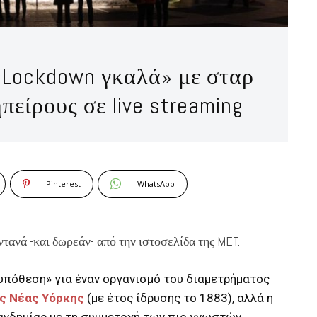
«Lockdown γκαλά» με σταρ
πείρους σε live streaming
Pinterest
WhatsApp
τανά -και δωρεάν- από την ιστοσελίδα της MET.
υπόθεση» για έναν οργανισμό του διαμετρήματος
ς Νέας Υόρκης
(με έτος ίδρυσης το 1883), αλλά η
ανδημίας με τη συμμετοχή των πιο γνωστών