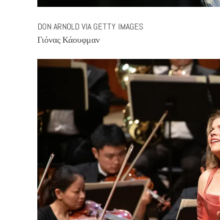
DON ARNOLD VIA GETTY IMAGES
Γιόνας Κάουφμαν