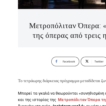
Μετροπόλιταν Όπερα: 
της όπερας από τρεις η
Facebook
Twitter
Το τετράωρης διάρκειας πρόγραμμα μεταδίδεται ζων
Μπορεί τα γκαλά να θεωρούνται «συνηθισμένη 
και της ιστορίας της
Μετροπόλιταν Όπερα τη
διοργάνωση ενός «
lockdown γκαλά
» εν μέσω π