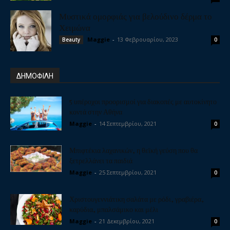
Μυστικά ομορφιάς για βελούδινο δέρμα το
Χειμώνα
Maggie
-
13 Φεβρουαρίου, 2023
Beauty
0
ΔΗΜΟΦΙΛΗ
5 υπέροχοι προορισμοί για διακοπές με αυτοκίνητο
κοντά στην Αθήνα
Maggie
-
14 Σεπτεμβρίου, 2021
0
Μπιφτέκια λαχανικών, η θεϊκή γεύση που θα
ξετρελλάνει τα παιδιά
Maggie
-
25 Σεπτεμβρίου, 2021
0
Χριστουγεννιάτικη σαλάτα με ρόδι, γραβιέρα,
καρύδια, μπαλσάμικο και μέλι
Maggie
-
21 Δεκεμβρίου, 2021
0