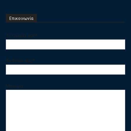
Επικοινωνία
Το Ονομα σας*
Το Email σας*
Μηνυμα