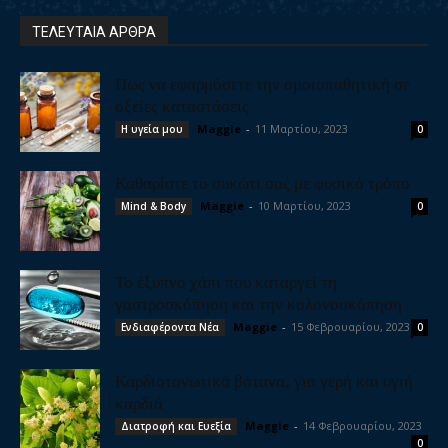
ΤΕΛΕΥΤΑΙΑ ΑΡΘΡΑ
Πως να εφαρμόσετε την ομοιοπαθητική σε
οξείες καταστάσεις
Maggie
-
11 Μαρτίου, 2023
Η υγεία μου
0
Καθαρίστε το συκώτι σας με φυσικό τρόπο
Maggie
-
10 Μαρτίου, 2023
Mind & Body
0
Το έξυπνο χάπι που καταργεί τη
γαστροσκόπηση και την κολονοσκόπηση
Maggie
-
15 Φεβρουαρίου, 2023
Ενδιαφέροντα Νέα
0
Καρδιοτονωτικά βότανα, για γερή και υγιή
καρδιά
Maggie
-
14 Φεβρουαρίου, 2023
Διατροφή και Ευεξία
0