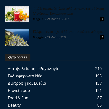
Φτιάξε σπιτικούς ηλεκτρολύτες για να έχεις δύναμη
& ενέργεια. Εύκολη συνταγή
Megeia
-
29 Μαρτίου, 2021
0
Ελίχρυσος, το ισχυρό βότανο της αιώνιας νεότητας
Maggie
-
13 Μαΐου, 2022
0
ΚΑΤΗΓΟΡΙΕΣ
Αυτοβελτίωση - Ψυχολογία
210
Ενδιαφέροντα Νέα
195
Διατροφή και Ευεξία
157
Η υγεία μου
121
Food & Fun
87
Beauty
85